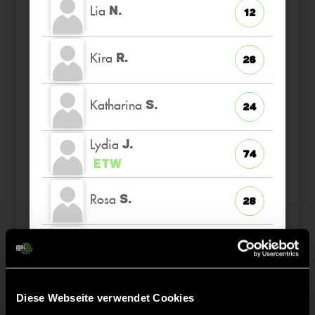
Lia
N.
12
Kira
R.
26
Katharina
S.
24
Lydia
J.
74
ETW
Rosa
S.
28
Johanna
S.
6
Hermine
C.
2
Diese Webseite verwendet Cookies