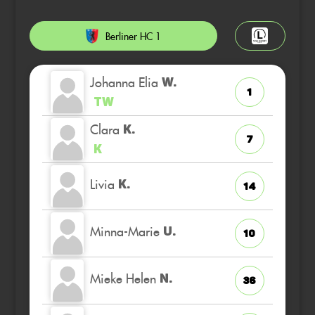
Berliner HC 1
Johanna Elia
W.
1
TW
Clara
K.
7
K
Livia
K.
14
Minna-Marie
U.
10
Mieke Helen
N.
36