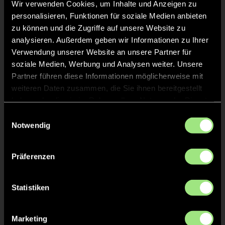
Wir verwenden Cookies, um Inhalte und Anzeigen zu
personalisieren, Funktionen für soziale Medien anbieten
zu können und die Zugriffe auf unsere Website zu
analysieren. Außerdem geben wir Informationen zu Ihrer
Staff
Verwendung unserer Website an unsere Partner für
soziale Medien, Werbung und Analysen weiter. Unsere
Svenja
Partner führen diese Informationen möglicherweise mit
SCHUERMANN
weiteren Daten zusammen, die Sie ihnen bereitgestellt
haben oder die sie im Rahmen Ihrer Nutzung der Dienste
Lucia
HORN
gesammelt haben.
Einwilligungsauswahl
Notwendig
Tobias
GIRRBACH
Präferenzen
Nicole
NAUEN
Statistiken
Marketing