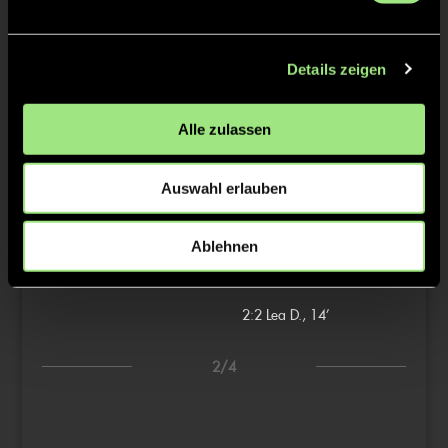
TW = Torwart & ETW = Ersatztorwart, K = Kapitän
Details zeigen
Tore & Karten
1/4
Alle zulassen
1:0
Clara K., 3’
Auswahl erlauben
1:1
Lea D., 7’
Ablehnen
2:1
Livia K., 9’
2:2
Lea D., 14’
2/4