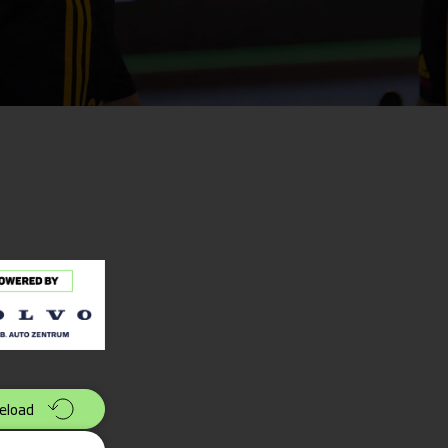
eload