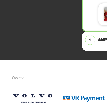
ANPF
1'
Partner