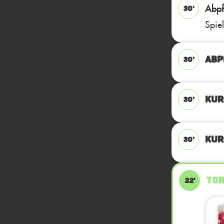
Abpfi
30'
Spie
ABP
30'
KUR
30'
KUR
30'
TOR
22'