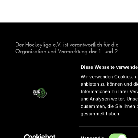
Der Hockeyliga e.V. ist verantwortlich für die
Organisation und Vermarktung der 1. und 2.
Hockey-Bundesligen auf dem Feld und in der
Halle. Insgesamt sind über 60 Vereine unter dem
Diese Webseite verwende
Dach der Hockeyliga organisiert, sowohl im
Wir verwenden Cookies, um
Herren als auch im Damen Bereich.
anbieten zu können und di
Informationen zu Ihrer Ve
und Analysen weiter. Unse
zusammen, die Sie ihnen b
gesammelt haben.
Einwilligungsauswahl