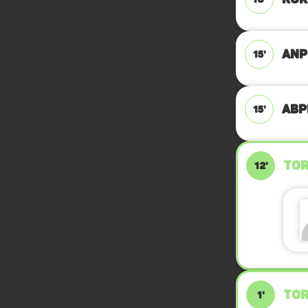
ANP
15'
ABPF
15'
TOR
12'
TOR
1'