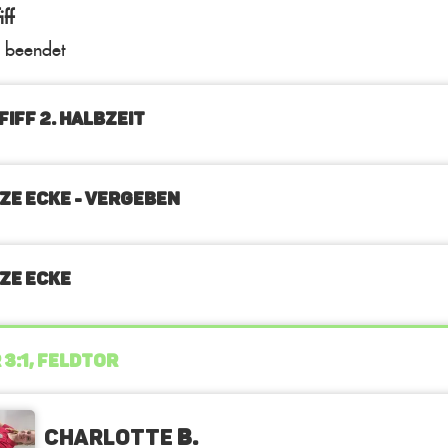
ff
l beendet
FIFF 2. Halbzeit
ZE ECKE - VERGEBEN
ZE ECKE
 3:1, FELDTOR
Charlotte
B.