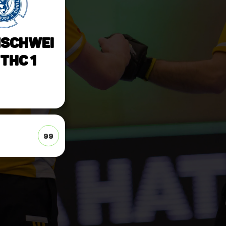
schwei
 THC 1
99