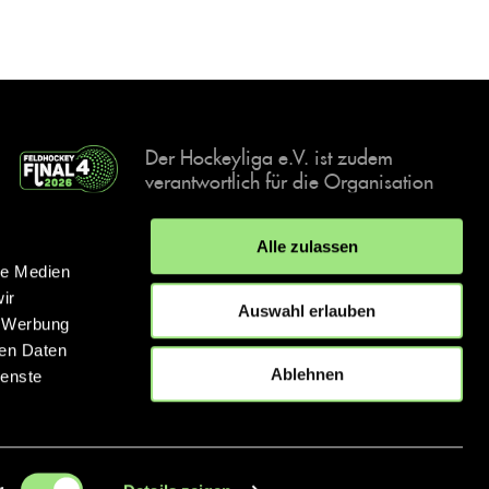
Der Hockeyliga e.V. ist zudem
verantwortlich für die Organisation
und Durchführung der Final4
Events, der deutschen Hockey-
Alle zulassen
Meisterschaften.
le Medien
ir
Auswahl erlauben
, Werbung
ren Daten
IMPRESSUM
DATENSCHUTZERKLÄRUNG
Ablehnen
ienste
© 2026 hockey.de