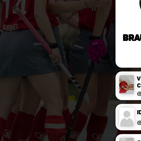
Bra
V
C
I