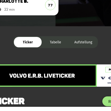
harlotte
B.
77
22 min
Ticker
Tabelle
Aufstellung
icker
R