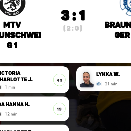
3 : 1
MTV
Braun
( 2 : 0 )
unschwei
ger
g 1
ictoria
Lykka
W.
harlotte
J.
43
21 min
1 min
da Hanna
H.
19
12 min