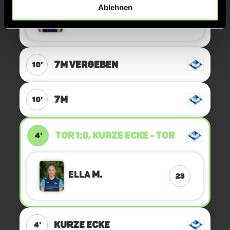
Ablehnen
Marieke
W.
61
7M VERGEBEN
10'
7M
10'
TOR 1:0, KURZE ECKE - TOR
4'
Ella
M.
23
KURZE ECKE
4'