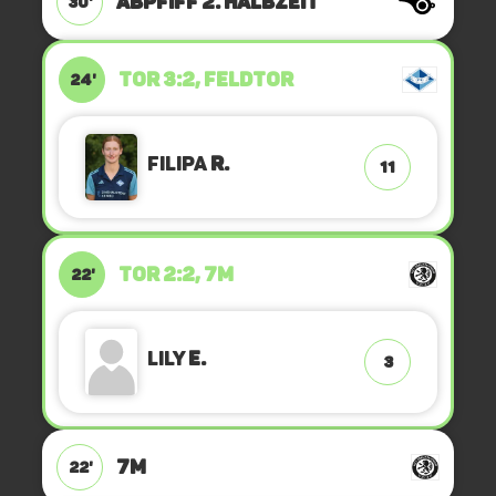
ABPFIFF 2. Halbzeit
30'
TOR 3:2, FELDTOR
24'
Filipa
R.
11
TOR 2:2, 7M
22'
Lily
E.
3
7M
22'