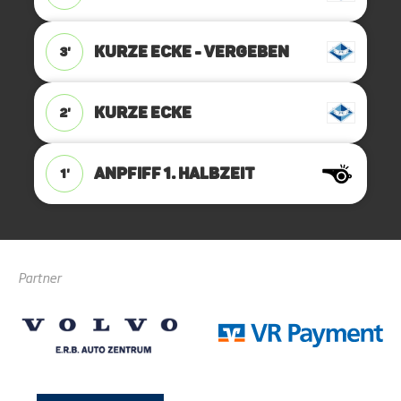
KURZE ECKE - VERGEBEN
3'
KURZE ECKE
2'
ANPFIFF 1. Halbzeit
1'
Partner