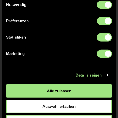
Notwendig
KURZE ECKE - VERGEBEN
14'
Präferenzen
KURZE ECKE
14'
Statistiken
TOR 1:1, FELDTOR
11'
Marketing
Frida
E.
79
Details zeigen
Alle zulassen
GRÜNE KARTE
10'
Auswahl erlauben