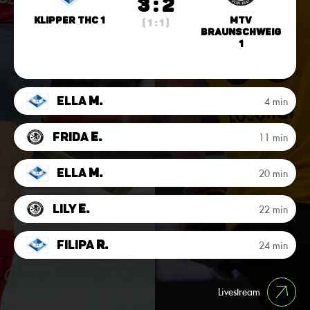
3 : 2
Klipper THC 1
MTV
( 1 : 1 )
Braunschweig
1
Ella
M.
4 min
Frida
E.
11 min
Ella
M.
20 min
Lily
E.
22 min
Filipa
R.
24 min
Livestream