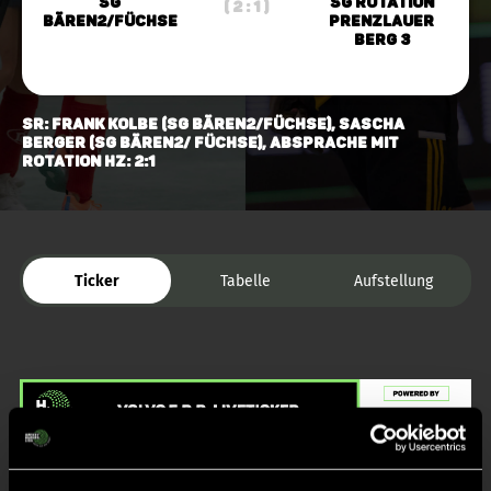
SG
SG Rotation
( 2 : 1 )
Bären2/Füchse
Prenzlauer
Berg 3
SR: Frank Kolbe (SG Bären2/Füchse), Sascha
Berger (SG Bären2/ Füchse), Absprache mit
Rotation HZ: 2:1
Ticker
Tabelle
Aufstellung