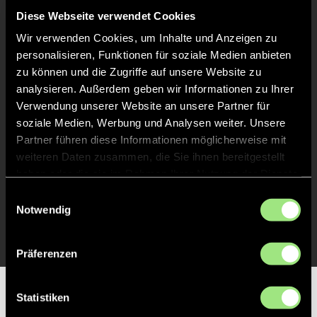
Liveticker
Diese Webseite verwendet Cookies
Wir verwenden Cookies, um Inhalte und Anzeigen zu
Abpfiff
60'
personalisieren, Funktionen für soziale Medien anbieten
Spiel beendet
zu können und die Zugriffe auf unsere Website zu
analysieren. Außerdem geben wir Informationen zu Ihrer
Verwendung unserer Website an unsere Partner für
TOR 2:1, FELDTOR
17'
soziale Medien, Werbung und Analysen weiter. Unsere
Partner führen diese Informationen möglicherweise mit
weiteren Daten zusammen, die Sie ihnen bereitgestellt
TOR 1:1, FELDTOR
16'
haben oder die sie im Rahmen Ihrer Nutzung der Dienste
gesammelt haben.
Einwilligungsauswahl
Notwendig
TOR 0:1, FELDTOR
1'
Präferenzen
Partner
Statistiken