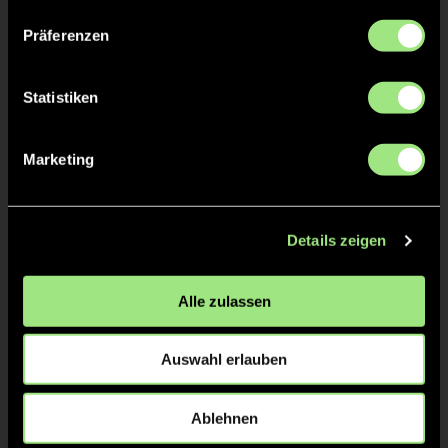
Philipp
KOESLING
Präferenzen
Statistiken
TW = Torwart & ETW = Ersatztorwart, K = Kapitän
Marketing
Tore & Karten
Details zeigen
1/4
1:0
1’
Alle zulassen
2/4
Auswahl erlauben
3/4
4/4
Ablehnen