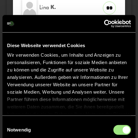
Lina
K.
99
Marie
L.
7
Miley
L.
Diese Webseite verwendet Cookies
33
K
Wir verwenden Cookies, um Inhalte und Anzeigen zu
personalisieren, Funktionen für soziale Medien anbieten
Mara
Z.
zu können und die Zugriffe auf unsere Website zu
24
analysieren. Außerdem geben wir Informationen zu Ihrer
Verwendung unserer Website an unsere Partner für
Mira
G.
2
soziale Medien, Werbung und Analysen weiter. Unsere
Partner führen diese Informationen möglicherweise mit
weiteren Daten zusammen, die Sie ihnen bereitgestellt
haben oder die sie im Rahmen Ihrer Nutzung der Dienste
gesammelt haben.
Einwilligungsauswahl
Staff
Notwendig