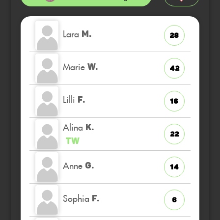
Lara
M.
28
Marie
W.
42
Lilli
F.
16
Alina
K.
22
TW
Anne
G.
14
Sophia
F.
6