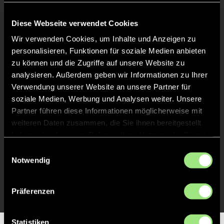
Abpfiff
24'
Diese Webseite verwendet Cookies
Spiel beendet
Wir verwenden Cookies, um Inhalte und Anzeigen zu
personalisieren, Funktionen für soziale Medien anbieten
zu können und die Zugriffe auf unsere Website zu
TOR 4:0, FELDTOR
15'
analysieren. Außerdem geben wir Informationen zu Ihrer
Verwendung unserer Website an unsere Partner für
soziale Medien, Werbung und Analysen weiter. Unsere
TOR 3:0, FELDTOR
14'
Partner führen diese Informationen möglicherweise mit
weiteren Daten zusammen, die Sie ihnen bereitgestellt
haben oder die sie im Rahmen Ihrer Nutzung der Dienste
TOR 2:0, FELDTOR
13'
gesammelt haben.
Einwilligungsauswahl
Notwendig
TOR 1:0, FELDTOR
1'
Präferenzen
Statistiken