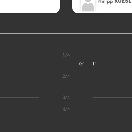
Philipp
KOESL
1/4
0:1
1’
2/4
3/4
4/4