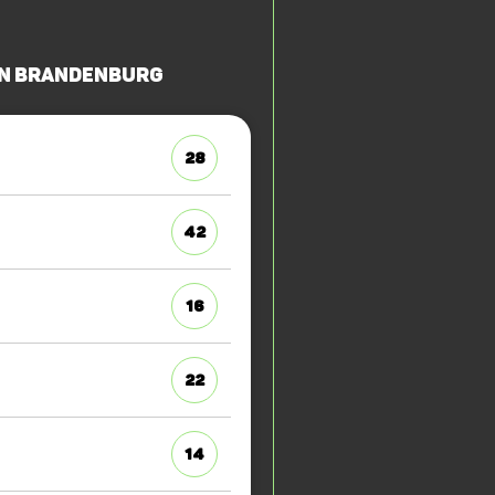
in Brandenburg
28
42
16
22
14