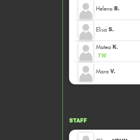
Helena
B.
Elisa
S.
Matea
K.
TW
Mara
V.
Staff