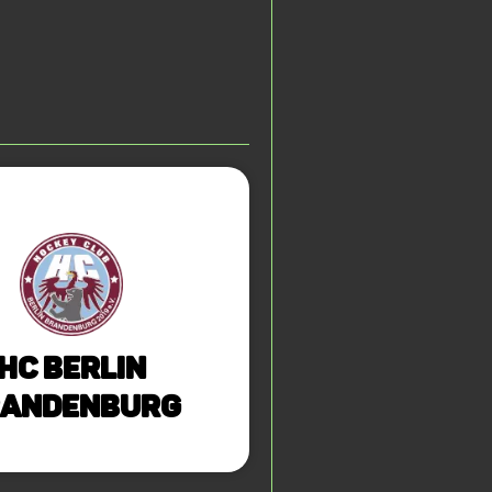
HC Berlin
randenburg