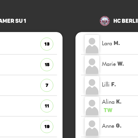
mer SU 1
HC Berl
Lara
M.
13
Marie
W.
15
Lilli
F.
7
Alina
K.
11
TW
Anne
G.
19