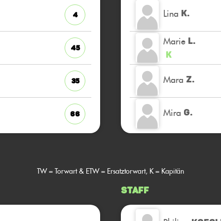
Lina
K.
4
Marie
L.
45
K
Mara
Z.
35
Mira
G.
66
TW = Torwart & ETW = Ersatztorwart, K = Kapitän
Staff