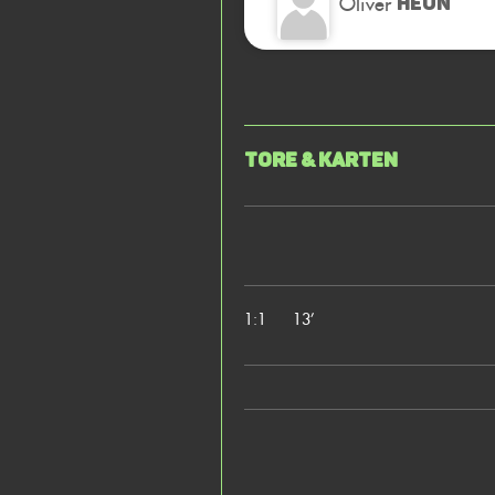
Oliver
HEUN
Tore & Karten
1:1
13’