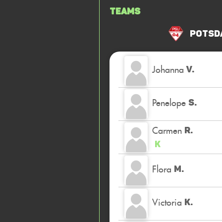
Teams
Potsda
Johanna
V.
Penelope
S.
Carmen
R.
K
Flora
M.
Victoria
K.