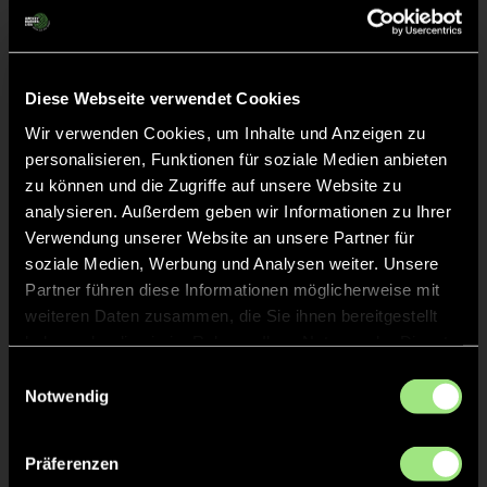
Liveticker
Abpfiff
24'
Spiel beendet
Diese Webseite verwendet Cookies
Wir verwenden Cookies, um Inhalte und Anzeigen zu
personalisieren, Funktionen für soziale Medien anbieten
TOR 1:4, FELDTOR
14'
zu können und die Zugriffe auf unsere Website zu
analysieren. Außerdem geben wir Informationen zu Ihrer
Verwendung unserer Website an unsere Partner für
TOR 1:3, FELDTOR
13'
soziale Medien, Werbung und Analysen weiter. Unsere
Partner führen diese Informationen möglicherweise mit
weiteren Daten zusammen, die Sie ihnen bereitgestellt
TOR 1:2, FELDTOR
13'
haben oder die sie im Rahmen Ihrer Nutzung der Dienste
gesammelt haben.
Einwilligungsauswahl
TOR 0:2, FELDTOR
Notwendig
2'
Präferenzen
TOR 0:1, FELDTOR
1'