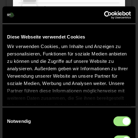
Jelena
H.
20
K
Mara
V.
66
Diese Webseite verwendet Cookies
Wir verwenden Cookies, um Inhalte und Anzeigen zu
personalisieren, Funktionen für soziale Medien anbieten
zu können und die Zugriffe auf unsere Website zu
analysieren. Außerdem geben wir Informationen zu Ihrer
Staff
Verwendung unserer Website an unsere Partner für
soziale Medien, Werbung und Analysen weiter. Unsere
Oliver
HEUN
Partner führen diese Informationen möglicherweise mit
weiteren Daten zusammen, die Sie ihnen bereitgestellt
haben oder die sie im Rahmen Ihrer Nutzung der Dienste
gesammelt haben.
Einwilligungsauswahl
Notwendig
TW = Torwart & ETW = Ersatztorwart, K = Kapitän