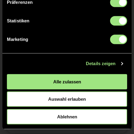
Präferenzen
Tore & Karten
1/4
Statistiken
0:1
1’
0:2
2’
Marketing
2/4
1:2
13’
Details zeigen
1:3
13’
1:4
14’
Alle zulassen
3/4
Auswahl erlauben
4/4
Ablehnen