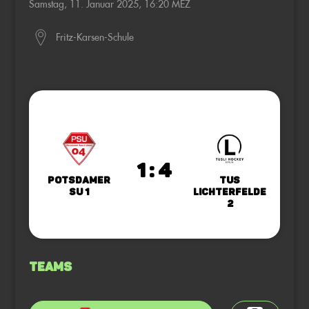
Samstag, 11. Januar 2025, 16:20 MEZ
Fritz-Karsen-Schule
1 : 4
Potsdamer
TuS
SU 1
Lichterfelde
2
Teams