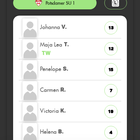
Potsdamer SU 1
Johanna
V.
13
Maja Lea
T.
12
TW
Penelope
S.
15
Carmen
R.
7
Victoria
K.
19
Helena
B.
4