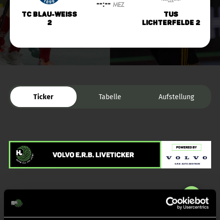
--:--
MEZ
TC Blau-Weiss
TuS
2
Lichterfelde 2
Ticker
Tabelle
Aufstellung
Liveticker