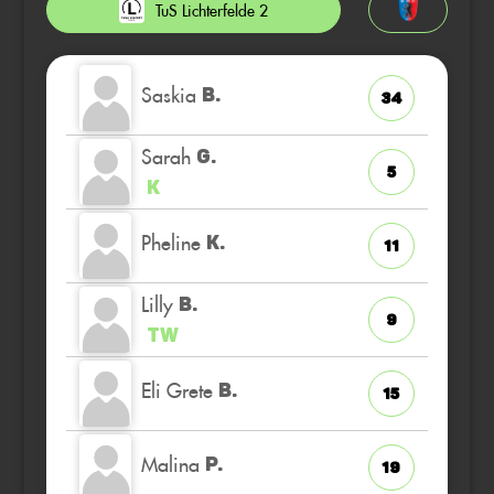
TuS Lichterfelde 2
Saskia
B.
34
Sarah
G.
5
K
Pheline
K.
11
Lilly
B.
9
TW
Eli Grete
B.
15
Malina
P.
19