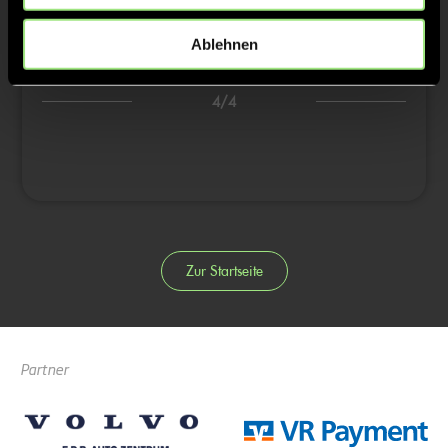
3:0
13’
Ablehnen
3/4
4/4
Zur Startseite
Partner