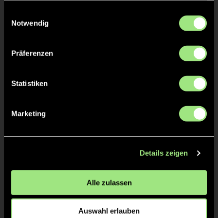
gesammelt haben.
Einwilligungsauswahl
Anja
MÜLDERS
Notwendig
Christian
Präferenzen
IWAN
Statistiken
TW = Torwart & ETW = Ersatztorwart, K = Kapitän
Marketing
Tore & Karten
Details zeigen
1/4
1:0
1’
Alle zulassen
2:0
2’
Auswahl erlauben
2/4