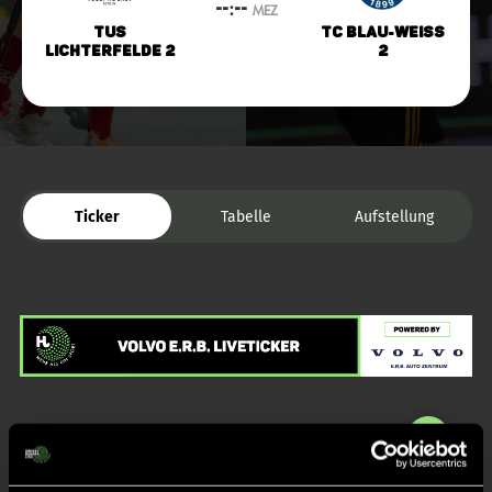
--:--
MEZ
TuS
TC Blau-Weiss
Lichterfelde 2
2
Ticker
Tabelle
Aufstellung
Liveticker