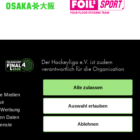
Der Hockeyliga e.V. ist zudem
verantwortlich für die Organisation
und Durchführung der Final4
Events, der deutschen Hockey-
Alle zulassen
Meisterschaften.
le Medien
ir
Auswahl erlauben
, Werbung
ren Daten
IMPRESSUM
DATENSCHUTZERKLÄRUNG
Ablehnen
ienste
© 2026 hockey.de