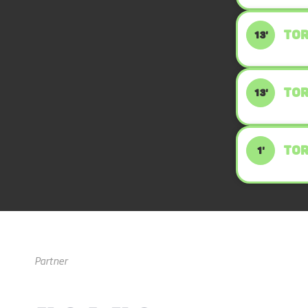
TOR
13'
TOR
13'
TOR
1'
Partner