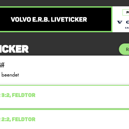
icker
R
ff
l beendet
 3:2, FELDTOR
 2:2, FELDTOR