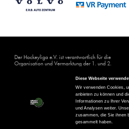
Der Hockeyliga e.V. ist verantwortlich für die
Organisation und Vermarktung der 1. und 2.
Hockey-Bundesligen auf dem Feld und in der
Halle. Insgesamt sind über 60 Vereine unter dem
Diese Webseite verwende
Dach der Hockeyliga organisiert, sowohl im
Wir verwenden Cookies, um
Herren als auch im Damen Bereich.
anbieten zu können und di
Informationen zu Ihrer Ve
und Analysen weiter. Unse
zusammen, die Sie ihnen b
gesammelt haben.