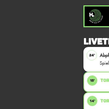
Livet
Abpfi
24'
Spie
TOR
15'
TOR
14'