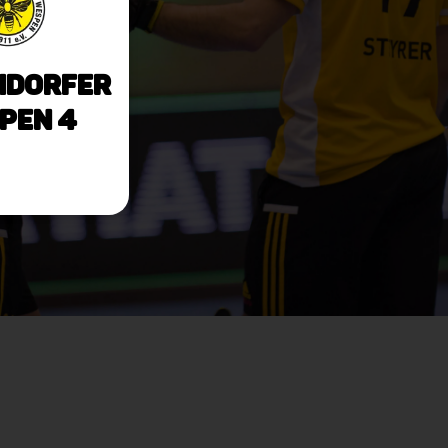
ndorfer
pen 4