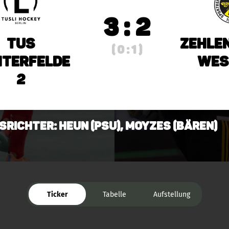
3 : 2
TuS
Zehle
( 0 : 1 )
hterfelde
Wes
2
srichter: Heun (PSU), Moyzes (Bären)
Ticker
Tabelle
Aufstellung