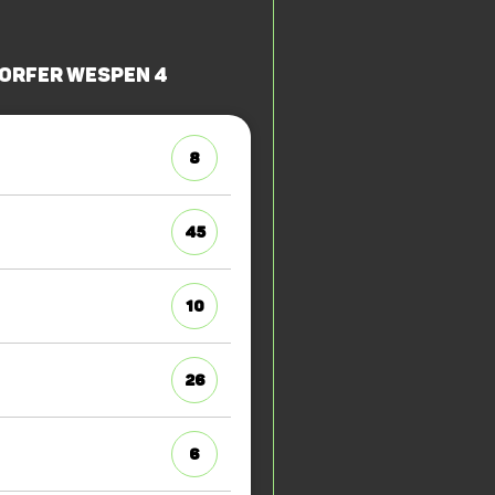
orfer Wespen 4
8
45
10
26
6