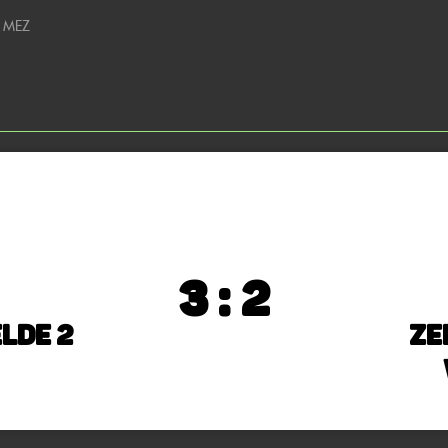
5 MEZ
3 : 2
lde 2
Ze