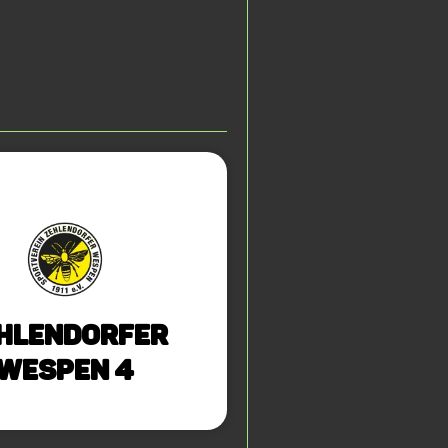
hlendorfer
Wespen 4