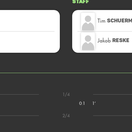
Staff
Tim
SCHUER
Jakob
RESKE
1/4
0:1
1’
2/4