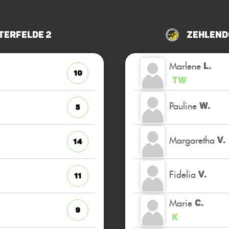
terfelde 2
Zehlend
Marlene
L.
10
TW
Pauline
W.
5
Margaretha
V.
14
Fidelia
V.
11
Marie
C.
9
K