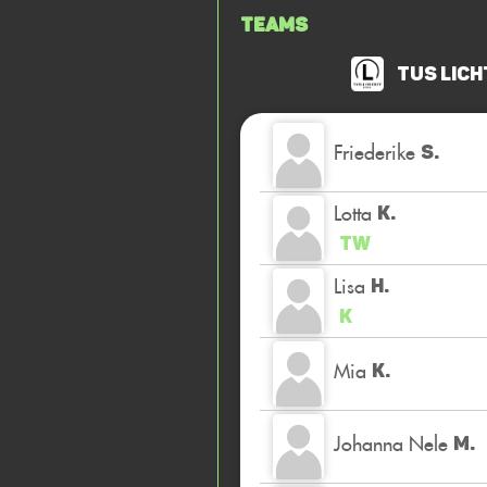
Teams
TuS Lich
Friederike
S.
Lotta
K.
TW
Lisa
H.
K
Mia
K.
Johanna Nele
M.