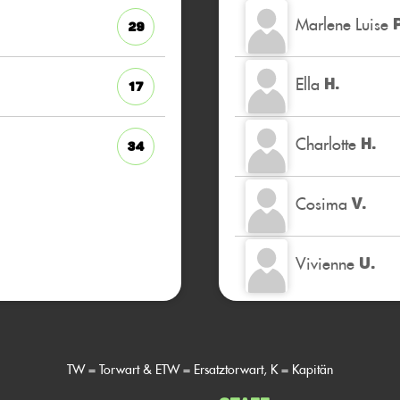
Marlene Luise
P
29
Ella
H.
17
Charlotte
H.
34
Cosima
V.
Vivienne
U.
TW = Torwart & ETW = Ersatztorwart, K = Kapitän