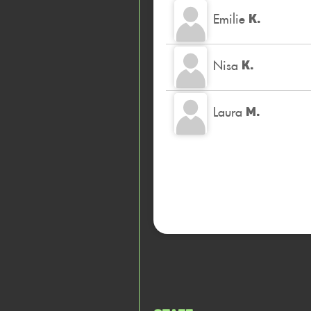
Emilie
K.
Nisa
K.
Laura
M.