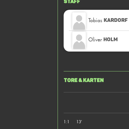
Staff
Tobias
KARDORF
Oliver
HOLM
Tore & Karten
1:1
13’