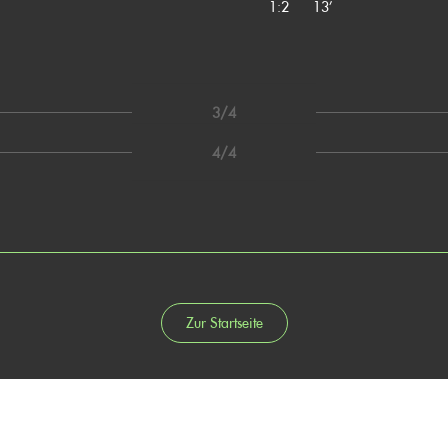
1:2
13’
3/4
4/4
Zur Startseite