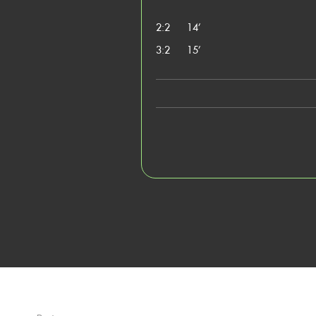
2:2
14’
3:2
15’