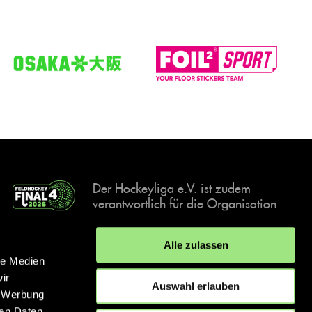
Der Hockeyliga e.V. ist zudem
verantwortlich für die Organisation
und Durchführung der Final4
Events, der deutschen Hockey-
Alle zulassen
Meisterschaften.
le Medien
ir
Auswahl erlauben
, Werbung
ren Daten