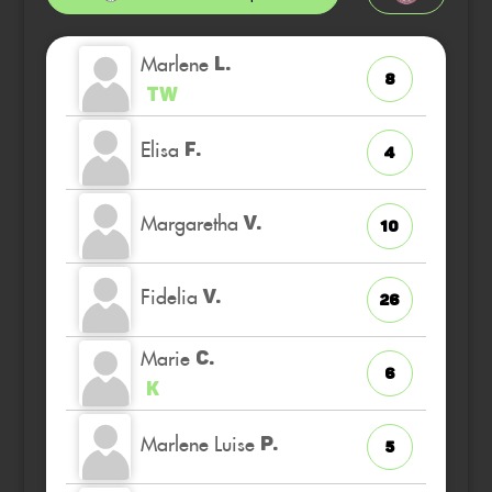
Marlene
L.
8
TW
Elisa
F.
4
Margaretha
V.
10
Fidelia
V.
26
Marie
C.
6
K
Marlene Luise
P.
5