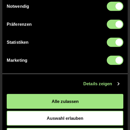
Einwilligungsauswahl
Notwendig
Emil
STÄHLER
Präferenzen
Statistiken
TW = Torwart & ETW = Ersatztorwart, K = Kapitän
Tore & Karten
Marketing
1/4
1:0
1’
Details zeigen
2/4
Alle zulassen
2:0
13’
2:1
13’
Auswahl erlauben
3:1
14’