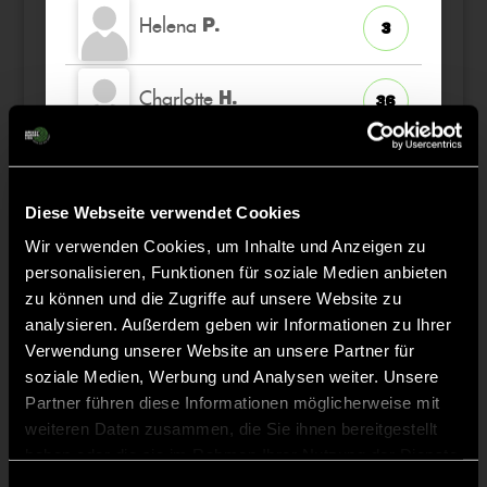
Helena
P.
3
Charlotte
H.
36
Layla
H.
75
Diese Webseite verwendet Cookies
Cosima
V.
Wir verwenden Cookies, um Inhalte und Anzeigen zu
29
personalisieren, Funktionen für soziale Medien anbieten
zu können und die Zugriffe auf unsere Website zu
analysieren. Außerdem geben wir Informationen zu Ihrer
Verwendung unserer Website an unsere Partner für
Staff
soziale Medien, Werbung und Analysen weiter. Unsere
Partner führen diese Informationen möglicherweise mit
weiteren Daten zusammen, die Sie ihnen bereitgestellt
Tim
SCHUERMANN
haben oder die sie im Rahmen Ihrer Nutzung der Dienste
gesammelt haben.