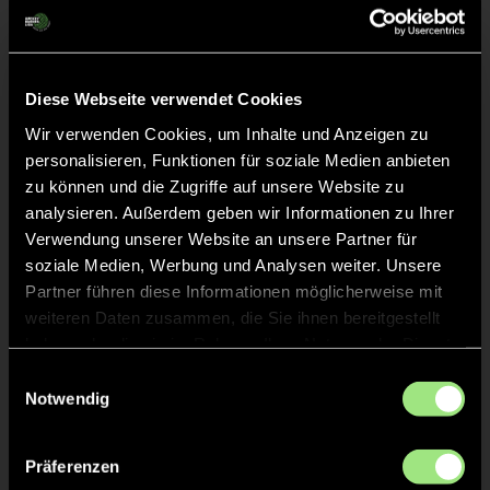
Liveticker
Abpfiff
24'
Spiel beendet
Diese Webseite verwendet Cookies
Wir verwenden Cookies, um Inhalte und Anzeigen zu
personalisieren, Funktionen für soziale Medien anbieten
TOR 1:4, FELDTOR
15'
zu können und die Zugriffe auf unsere Website zu
analysieren. Außerdem geben wir Informationen zu Ihrer
Verwendung unserer Website an unsere Partner für
TOR 1:3, FELDTOR
14'
soziale Medien, Werbung und Analysen weiter. Unsere
Partner führen diese Informationen möglicherweise mit
weiteren Daten zusammen, die Sie ihnen bereitgestellt
TOR 1:2, FELDTOR
13'
haben oder die sie im Rahmen Ihrer Nutzung der Dienste
gesammelt haben.
Einwilligungsauswahl
TOR 1:1, FELDTOR
Notwendig
1'
Präferenzen
TOR 1:0, FELDTOR
1'