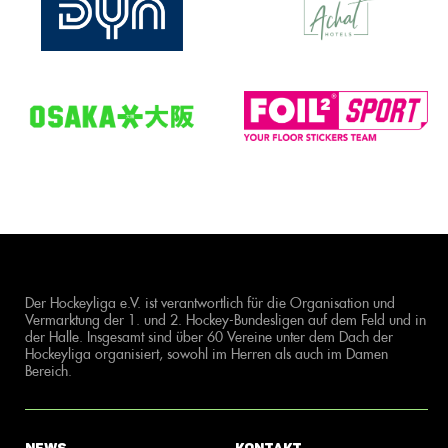
Der Hockeyliga e.V. ist verantwortlich für die Organisation und
Vermarktung der 1. und 2. Hockey-Bundesligen auf dem Feld und in
der Halle. Insgesamt sind über 60 Vereine unter dem Dach der
Hockeyliga organisiert, sowohl im Herren als auch im Damen
Bereich.