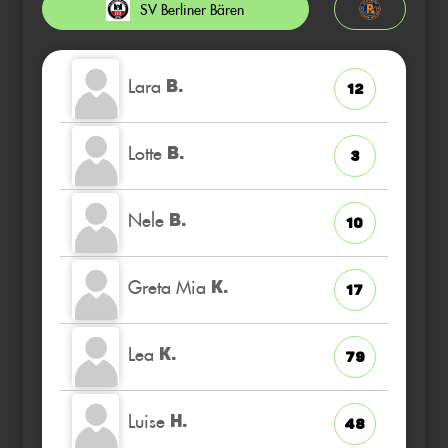
SV Berliner Bären
Lara
B.
12
Lotte
B.
3
Nele
B.
10
Greta Mia
K.
17
Lea
K.
79
Luise
H.
48