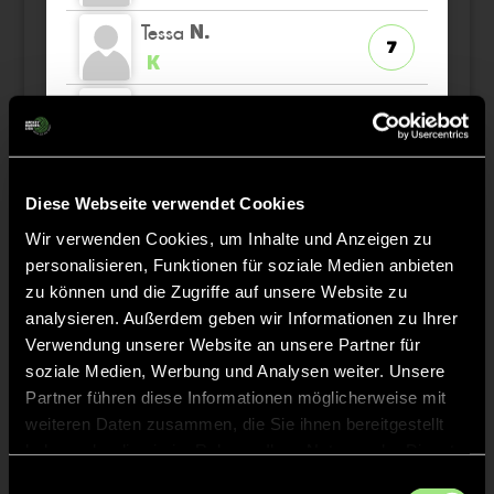
Tessa
N.
7
K
Carlotta
P.
37
TW
Diese Webseite verwendet Cookies
Wir verwenden Cookies, um Inhalte und Anzeigen zu
Staff
personalisieren, Funktionen für soziale Medien anbieten
zu können und die Zugriffe auf unsere Website zu
analysieren. Außerdem geben wir Informationen zu Ihrer
Maciej
MATUSZYNSKI
Verwendung unserer Website an unsere Partner für
soziale Medien, Werbung und Analysen weiter. Unsere
Frank
KOLBE
Partner führen diese Informationen möglicherweise mit
weiteren Daten zusammen, die Sie ihnen bereitgestellt
haben oder die sie im Rahmen Ihrer Nutzung der Dienste
gesammelt haben.
Einwilligungsauswahl