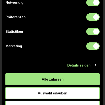
Notwendig
TW = Torwart & ETW = Ersatztorwart, K = Kapitän
Präferenzen
Tore & Karten
1/4
Statistiken
1:0
1’
1:1
1’
Marketing
1:2
2’
2/4
Details zeigen
2:2
16’
2:3
16’
Alle zulassen
2:4
17’
2:5
18’
Auswahl erlauben
3/4