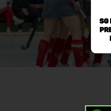
SG
Pr