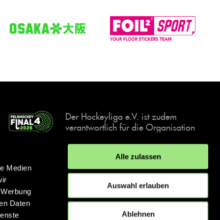
Der Hockeyliga e.V. ist zudem
verantwortlich für die Organisation
und Durchführung der Final4
Events, der deutschen Hockey-
Alle zulassen
Meisterschaften.
le Medien
ir
Auswahl erlauben
, Werbung
ren Daten
IMPRESSUM
DATENSCHUTZERKLÄRUNG
Ablehnen
ienste