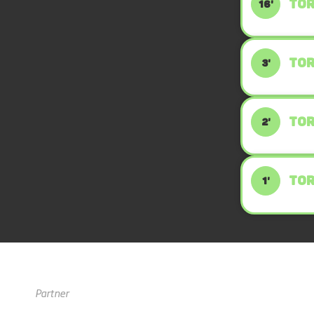
TOR
16'
TOR
3'
TOR
2'
TOR
1'
Partner