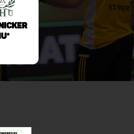
nicker
U*