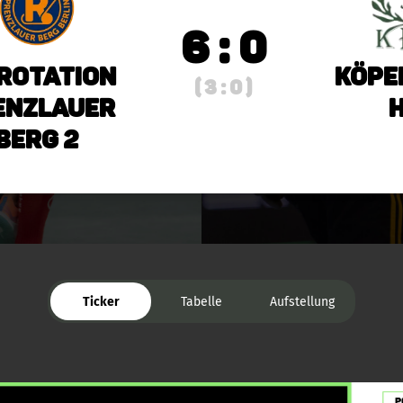
6 : 0
 Rotation
Köpe
( 3 : 0 )
enzlauer
H
Berg 2
Ticker
Tabelle
Aufstellung