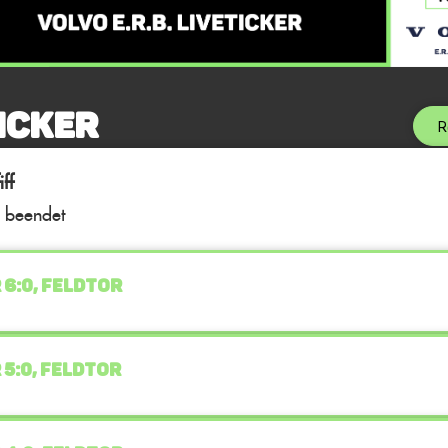
icker
R
ff
l beendet
 6:0, FELDTOR
 5:0, FELDTOR