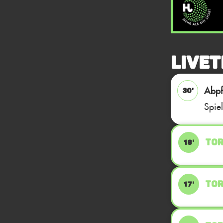
Livet
Abpfi
30'
Spie
TOR
18'
TOR
17'