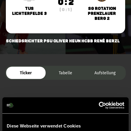
0 : 2
TuS
SG Rotation
( 0 : 1 )
Lichterfelde 3
Prenzlauer
Berg 2
Schiedsrichter PSU Oliver Heun HCBB René Berzl
Ticker
Tabelle
Aufstellung
Diese Webseite verwendet Cookies