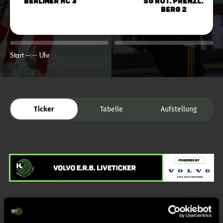
Berliner HC 3
SG Rot. Prenzl.
Berg 2
Start --:-- Uhr
Ticker
Tabelle
Aufstellung
Liveticker