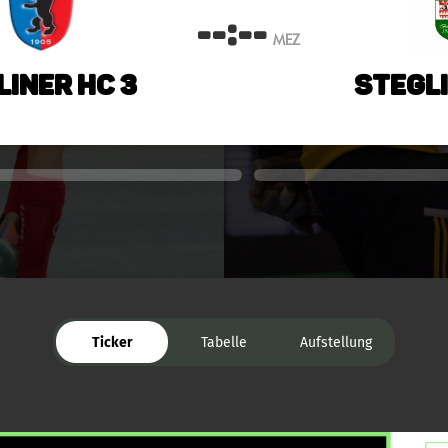
--:--
MEZ
liner HC 3
Stegli
Ticker
Tabelle
Aufstellung