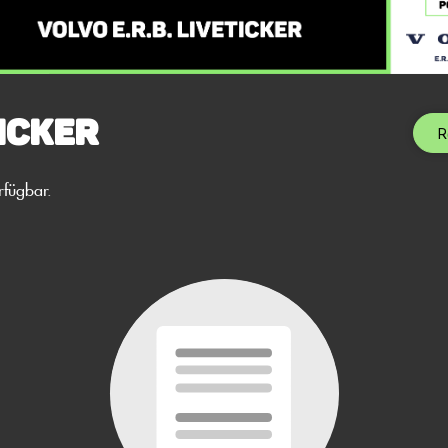
icker
R
rfügbar.