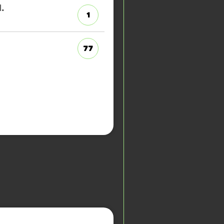
.
1
77