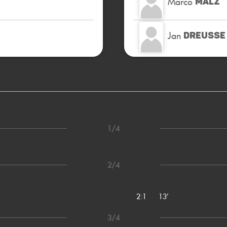
Marco
MALZ
Jan
DREUSSE
1/4
2/4
2:1
13’
3/4