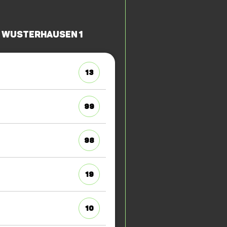
s Wusterhausen 1
13
99
98
19
10