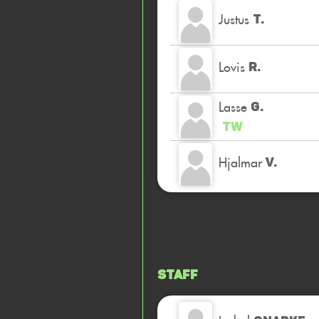
Justus
T.
Lovis
R.
Lasse
G.
TW
Hjalmar
V.
Staff