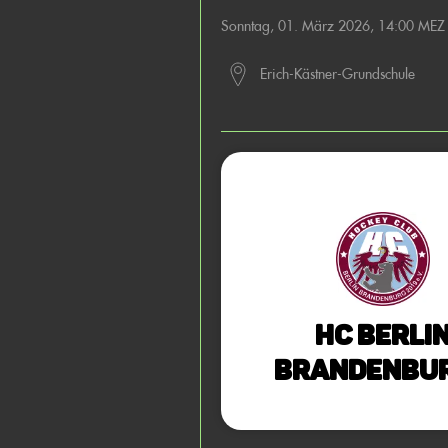
Sonntag, 01. März 2026, 14:00 MEZ
Erich-Kästner-Grundschule
HC Berli
Brandenbur