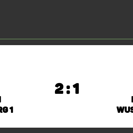
2 : 1
n
g 1
Wus