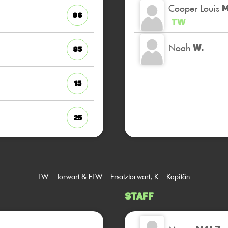
Cooper Louis
M
86
TW
Noah
W.
85
15
25
TW = Torwart & ETW = Ersatztorwart, K = Kapitän
Staff