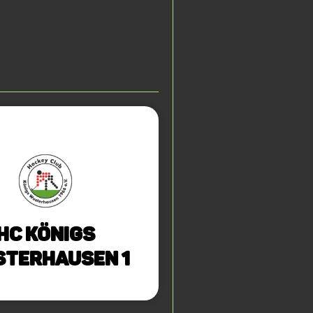
HC Königs
terhausen 1