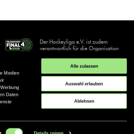
Der Hockeyliga e.V. ist zudem
verantwortlich für die Organisation
und Durchführung der Final4
Events, der deutschen Hockey-
Alle zulassen
Meisterschaften.
le Medien
ir
Auswahl erlauben
, Werbung
ren Daten
IMPRESSUM
DATENSCHUTZERKLÄRUNG
Ablehnen
ienste
© 2026 hockey.de
g
Details zeigen