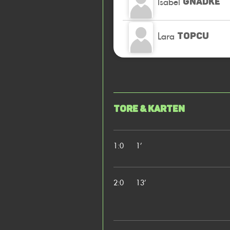
Isabel
GNADKE
Lara
TOPCU
Tore & Karten
1:0
1’
2:0
13’