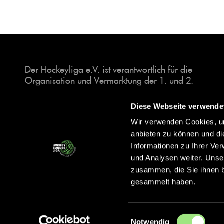
Der Hockeyliga e.V. ist verantwortlich für die
Organisation und Vermarktung der 1. und 2.
Hockey-Bundesligen auf dem Feld und in der
Halle. Insgesamt sind über 60 Vereine unter dem
Diese Webseite verwende
Dach der Hockeyliga organisiert, sowohl im
Wir verwenden Cookies, um
Herren als auch im Damen Bereich.
anbieten zu können und di
Informationen zu Ihrer Ve
und Analysen weiter. Unse
zusammen, die Sie ihnen b
gesammelt haben.
Einwilligungsauswahl
Notwendig