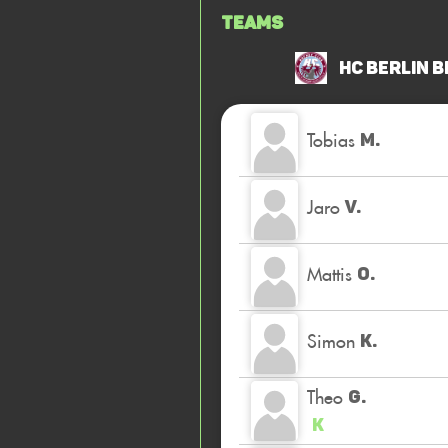
Teams
HC Berlin 
Tobias
M.
Jaro
V.
Mattis
O.
Simon
K.
Theo
G.
K