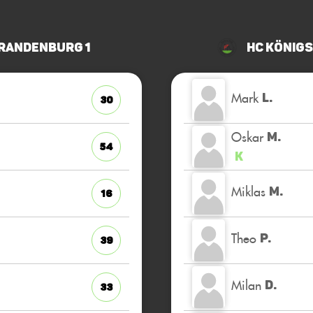
Brandenburg 1
HC König
Mark
L.
30
Oskar
M.
54
K
Miklas
M.
16
Theo
P.
39
Milan
D.
33