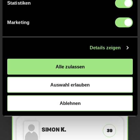
Statistiken
Kim
N.
89
Marketing
KURZE ECKE
13'
Details zeigen
ANPFIFF 2. Halbzeit
12'
Alle zulassen
ABPFIFF 1. Halbzeit
12'
Auswahl erlauben
Ablehnen
TOR 1:1, FELDTOR
12'
Simon
K.
39