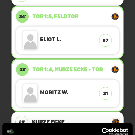
TOR 1:5, FELDTOR
24'
Eliot
L.
67
TOR 1:4, KURZE ECKE - TOR
23'
Moritz
W.
21
KURZE ECKE
23'