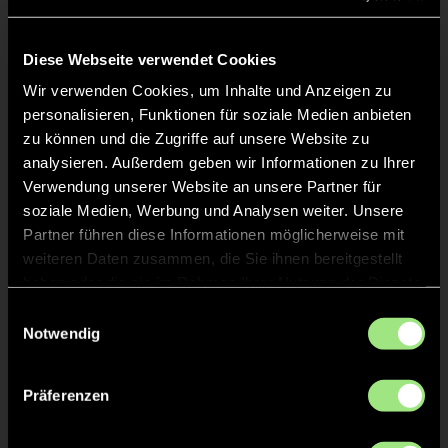
KURZE ECKE - VERGEBEN
21'
Diese Webseite verwendet Cookies
Wir verwenden Cookies, um Inhalte und Anzeigen zu
KURZE ECKE
20'
personalisieren, Funktionen für soziale Medien anbieten
zu können und die Zugriffe auf unsere Website zu
TOR 1:3, KURZE ECKE - TOR
analysieren. Außerdem geben wir Informationen zu Ihrer
17'
Verwendung unserer Website an unsere Partner für
soziale Medien, Werbung und Analysen weiter. Unsere
Partner führen diese Informationen möglicherweise mit
Julius
H.
25
weiteren Daten zusammen, die Sie ihnen bereitgestellt
haben oder die sie im Rahmen Ihrer Nutzung der Dienste
gesammelt haben.
Einwilligungsauswahl
Notwendig
KURZE ECKE
16'
Präferenzen
TOR 1:2, KURZE ECKE - TOR
14'