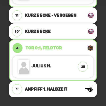
KURZE ECKE - VERGEBEN
11'
KURZE ECKE
10'
TOR 0:1, FELDTOR
4'
Julius
H.
25
ANPFIFF 1. Halbzeit
1'