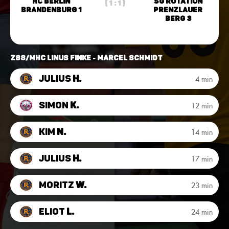
HC Berlin
SG Rotation
( 1 : 1 )
Brandenburg 1
Prenzlauer
Berg 3
Z88/MHC Linus Finke - Marcel Schmidt
Julius
H.
4 min
Simon
K.
12 min
Kim
N.
14 min
Julius
H.
17 min
Moritz
W.
23 min
Eliot
L.
24 min