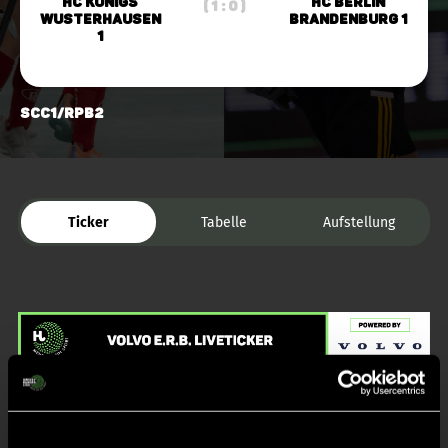
HC Königs
HC Berlin
( 1 : 0 )
Wusterhausen
Brandenburg 1
1
SCC1/RPB2
Ticker
Tabelle
Aufstellung
Liveticker