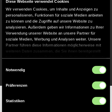
Diese Webseite verwendet Cookies
Abpfiff
24'
Wir verwenden Cookies, um Inhalte und Anzeigen zu
Spiel beendet
personalisieren, Funktionen für soziale Medien anbieten
zu können und die Zugriffe auf unsere Website zu
analysieren. Außerdem geben wir Informationen zu Ihrer
TOR 0:1, FELDTOR
14'
Verwendung unserer Website an unsere Partner für
soziale Medien, Werbung und Analysen weiter. Unsere
Partner führen diese Informationen möglicherweise mit
TOR 0:1, FELDTOR
13'
weiteren Daten zusammen, die Sie ihnen bereitgestellt
haben oder die sie im Rahmen Ihrer Nutzung der Dienste
gesammelt haben.
Einwilligungsauswahl
TOR 1:0, FELDTOR
1'
Notwendig
Präferenzen
Partner
Statistiken