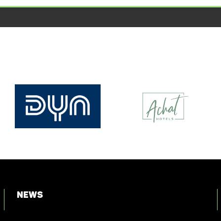
News
Login