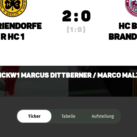
2 : 0
iendorfe
HC 
( 1 : 0 )
r HC 1
Brand
CKW1 Marcus Dittberner / Marco Mal
Ticker
Tabelle
Aufstellung