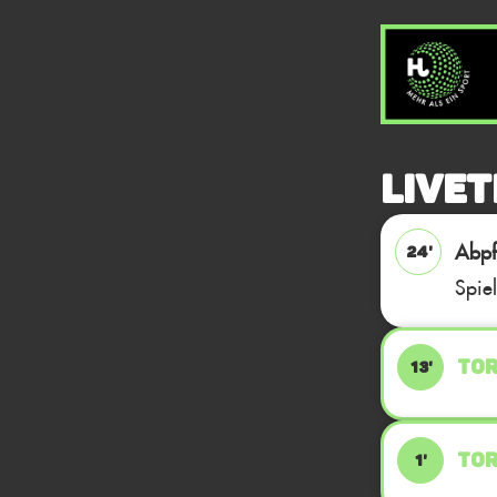
Livet
Abpfi
24'
Spie
TOR
13'
TOR
1'