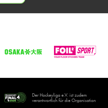
Der Hockeyliga e.V. ist zudem
verantwortlich für die Organisation
und Durchführung der Final4