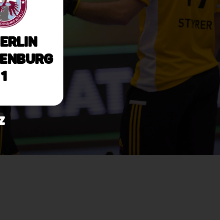
Berlin
enburg
1
z