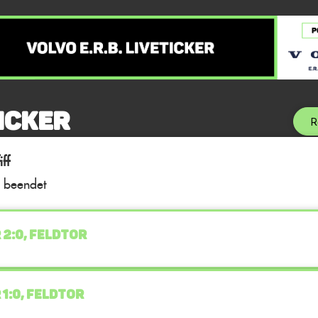
icker
R
ff
l beendet
 2:0, FELDTOR
 1:0, FELDTOR