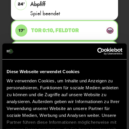
Abpfiff
24'
Spiel beendet
TOR 0:10, FELDTOR
17'
TOR 0:9, FELDTOR
16'
TOR 0:8, FELDTOR
Diese Webseite verwendet Cookies
15'
Wir verwenden Cookies, um Inhalte und Anzeigen zu
personalisieren, Funktionen für soziale Medien anbieten
TOR 0:7, FELDTOR
14'
zu können und die Zugriffe auf unsere Website zu
analysieren. Außerdem geben wir Informationen zu Ihrer
Verwendung unserer Website an unsere Partner für
TOR 0:6, FELDTOR
13'
soziale Medien, Werbung und Analysen weiter. Unsere
Partner führen diese Informationen möglicherweise mit
weiteren Daten zusammen, die Sie ihnen bereitgestellt