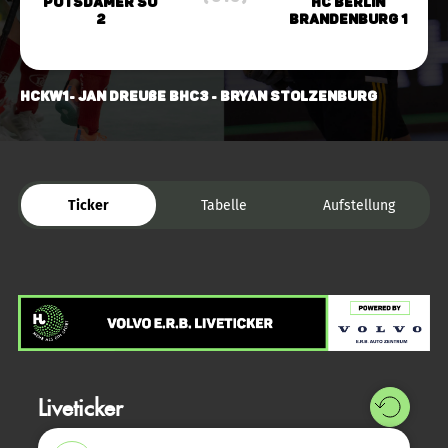
Potsdamer SU
HC Berlin
2
Brandenburg 1
HCKW1- Jan Dreuße BHC3 - Bryan Stolzenburg
Ticker
Tabelle
Aufstellung
Liveticker