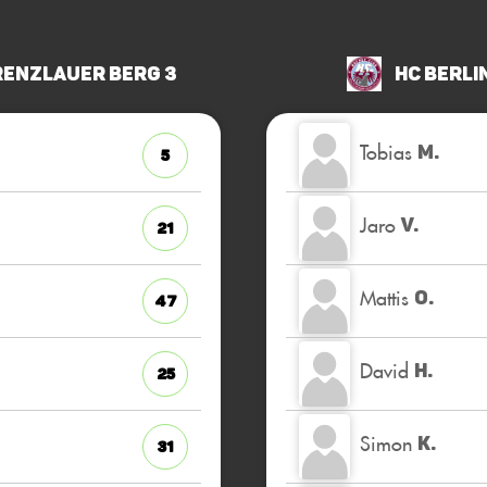
renzlauer Berg 3
HC Berli
Tobias
M.
5
Jaro
V.
21
Mattis
O.
47
David
H.
25
Simon
K.
31