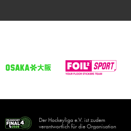
Der Hockeyliga e.V. ist zudem
verantwortlich für die Organisation