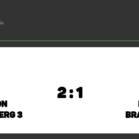
le
2 : 1
on
erg 3
Br