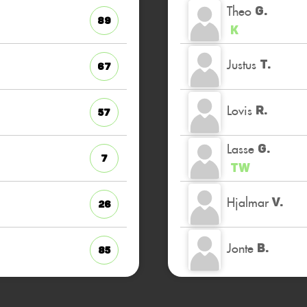
Theo
G.
89
K
Justus
T.
67
Lovis
R.
57
Lasse
G.
7
TW
Hjalmar
V.
26
Jonte
B.
85