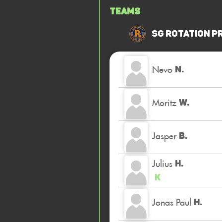
Teams
SG Rotation P
Nevo
N.
Moritz
W.
Jasper
B.
Julius
H.
K
Jonas Paul
H.