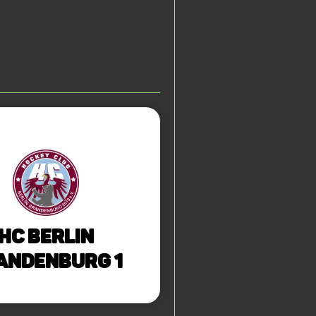
HC Berlin
andenburg 1