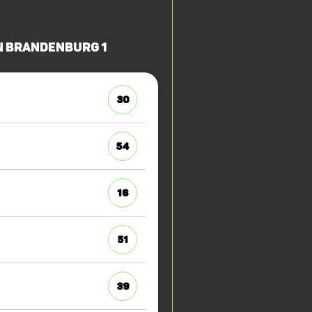
n Brandenburg 1
30
54
16
51
39