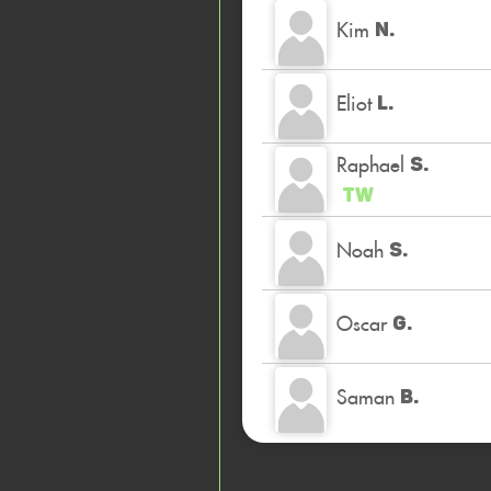
Kim
N.
Eliot
L.
Raphael
S.
TW
Noah
S.
Oscar
G.
Saman
B.