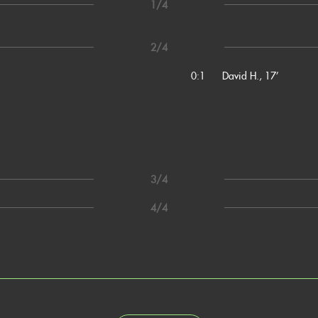
1/4
2/4
0:1
David H., 17’
3/4
4/4