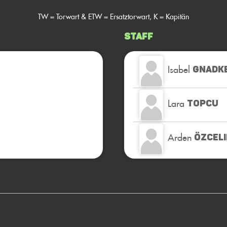
TW = Torwart & ETW = Ersatztorwart, K = Kapitän
Staff
Isabel
GNADK
Lara
TOPCU
Arden
ÖZCELI