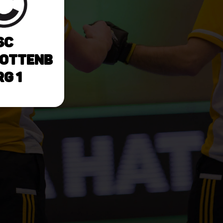
SC
ottenb
rg 1