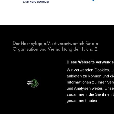
Der Hockeyliga e.V. ist verantwortlich für die
Organisation und Vermarktung der 1. und 2.
Hockey-Bundesligen auf dem Feld und in der
Halle. Insgesamt sind über 60 Vereine unter dem
Diese Webseite verwende
Dach der Hockeyliga organisiert, sowohl im
Wir verwenden Cookies, um
Herren als auch im Damen Bereich.
anbieten zu können und di
Informationen zu Ihrer Ve
und Analysen weiter. Unse
zusammen, die Sie ihnen b
gesammelt haben.