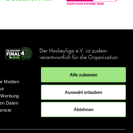
Der Hockeyliga e.V. ist zudem
verantwortlich für die Organisation
und Durchführung der Final4
Events, der deutschen Hockey-
Alle zulassen
Meisterschaften.
le Medien
ir
Auswahl erlauben
, Werbung
ren Daten
IMPRESSUM
DATENSCHUTZERKLÄRUNG
Ablehnen
ienste
© 2026 hockey.de