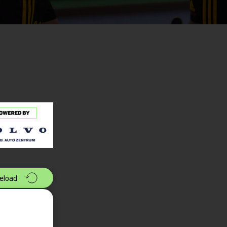
eload