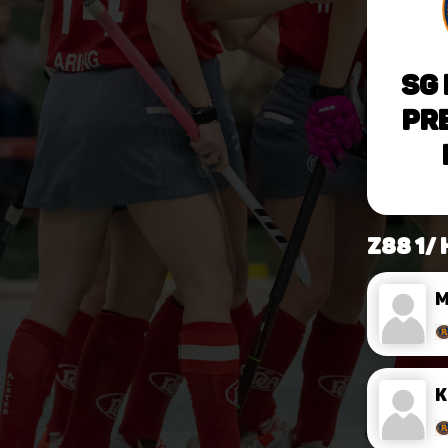
SG
Pr
Z88 1/ 
M
K