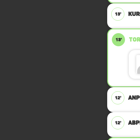
KUR
13'
TOR
13'
ANP
12'
ABPF
12'