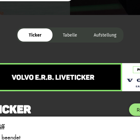
Ticker
Tabelle
Aufstellung
icker
R
ff
l beendet