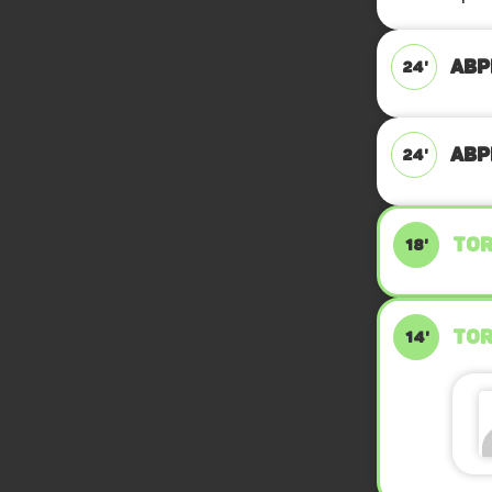
ABP
24'
ABP
24'
TOR
18'
TOR
14'