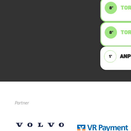
TOR
8'
TOR
8'
ANPF
1'
Partner