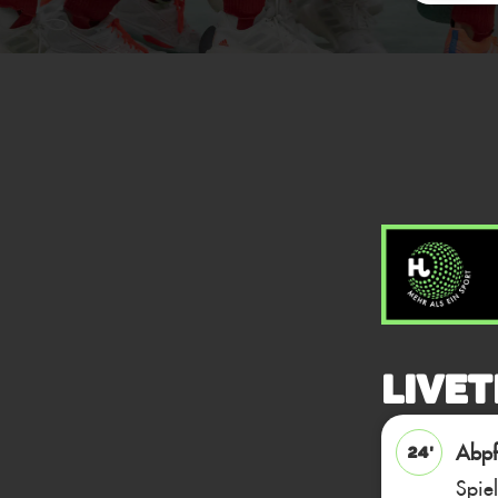
Livet
Abpfi
24'
Spie