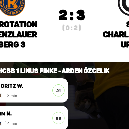
2 : 3
 Rotation
( 0 : 2 )
enzlauer
Charl
Berg 3
u
HCBB 1 Linus Finke - Arden Özcelik
oritz
W.
21
13 min
im
N.
89
14 min