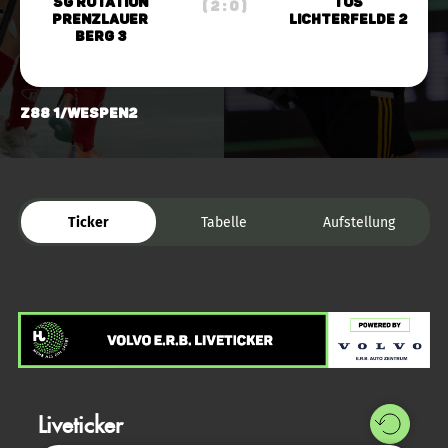
SG Rotation
TuS
( 2 : 0 )
Prenzlauer
Lichterfelde 2
Berg 3
Z88 1/Wespen2
Ticker
Tabelle
Aufstellung
Liveticker