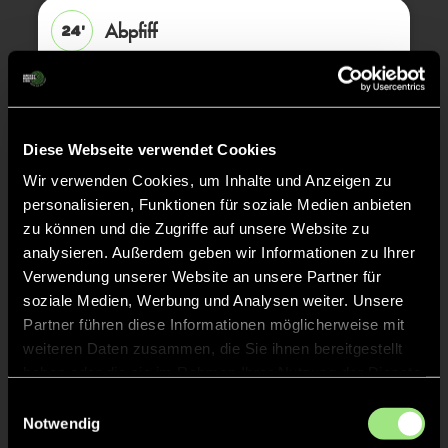
Abpfiff
24'
Spiel beendet
TOR 7:0, FELDTOR
17'
Diese Webseite verwendet Cookies
Wir verwenden Cookies, um Inhalte und Anzeigen zu
TOR 6:0, FELDTOR
16'
personalisieren, Funktionen für soziale Medien anbieten
zu können und die Zugriffe auf unsere Website zu
analysieren. Außerdem geben wir Informationen zu Ihrer
TOR 5:0, FELDTOR
15'
Verwendung unserer Website an unsere Partner für
soziale Medien, Werbung und Analysen weiter. Unsere
Partner führen diese Informationen möglicherweise mit
TOR 4:0, FELDTOR
14'
weiteren Daten zusammen, die Sie ihnen bereitgestellt
haben oder die sie im Rahmen Ihrer Nutzung der Dienste
gesammelt haben.
Einwilligungsauswahl
TOR 3:0, FELDTOR
13'
Notwendig