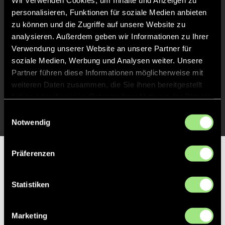
Wir verwenden Cookies, um Inhalte und Anzeigen zu
personalisieren, Funktionen für soziale Medien anbieten
Abpfiff
24'
zu können und die Zugriffe auf unsere Website zu
Spiel beendet
analysieren. Außerdem geben wir Informationen zu Ihrer
Verwendung unserer Website an unsere Partner für
soziale Medien, Werbung und Analysen weiter. Unsere
TOR 1:1, FELDTOR
13'
Partner führen diese Informationen möglicherweise mit
weiteren Daten zusammen, die Sie ihnen bereitgestellt
haben oder die sie im Rahmen Ihrer Nutzung der Dienste
TOR 1:0, FELDTOR
1'
gesammelt haben.
Einwilligungsauswahl
Notwendig
Präferenzen
Partner
Statistiken
Marketing