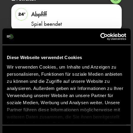
Abpfiff
24'
Spiel beendet
TOR 0:1, FELDTOR
19'
Diese Webseite verwendet Cookies
TOR 0:1, FELDTOR
18'
Wir verwenden Cookies, um Inhalte und Anzeigen zu
personalisieren, Funktionen für soziale Medien anbieten
zu können und die Zugriffe auf unsere Website zu
TOR 0:1, FELDTOR
17'
analysieren. Außerdem geben wir Informationen zu Ihrer
Verwendung unserer Website an unsere Partner für
soziale Medien, Werbung und Analysen weiter. Unsere
TOR 0:1, FELDTOR
16'
Partner führen diese Informationen möglicherweise mit
weiteren Daten zusammen, die Sie ihnen bereitgestellt
haben oder die sie im Rahmen Ihrer Nutzung der Dienste
TOR 0:1, FELDTOR
15'
gesammelt haben.
Einwilligungsauswahl