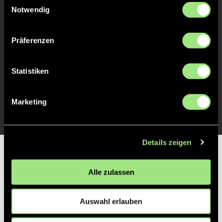
Notwendig
TOR 0:1, FELDTOR
14'
Präferenzen
TOR 0:1, FELDTOR
13'
Statistiken
TOR 0:1, FELDTOR
1'
Marketing
Details zeigen
Partner
Alle zulassen
Auswahl erlauben