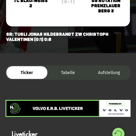
TC Blau-Weiss
SG Rotation
( 0 : 1 )
2
Prenzlauer
Berg 3
SR: Tusli Jonas Hildebrandt ZW Christoph
Valentinen (0:1) 0:8
Ticker
Tabelle
Aufstellung
Liveticker