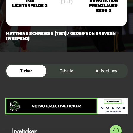
TuS
SG Rotation
( 1 : 1 )
Lichterfelde 2
Prenzlauer
Berg 3
Matthias Schreiber (TiB1) / Georg von Brevern
(Wespen2)
Ticker
Tabelle
Aufstellung
Liveticker