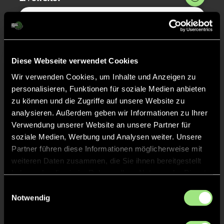
Abpfiff
24'
Spiel beendet
Diese Webseite verwendet Cookies
TOR 2:4, FELDTOR
15'
Wir verwenden Cookies, um Inhalte und Anzeigen zu
personalisieren, Funktionen für soziale Medien anbieten
zu können und die Zugriffe auf unsere Website zu
TOR 2:3, FELDTOR
14'
analysieren. Außerdem geben wir Informationen zu Ihrer
Verwendung unserer Website an unsere Partner für
soziale Medien, Werbung und Analysen weiter. Unsere
TOR 2:2, FELDTOR
13'
Partner führen diese Informationen möglicherweise mit
weiteren Daten zusammen, die Sie ihnen bereitgestellt
haben oder die sie im Rahmen Ihrer Nutzung der Dienste
TOR 2:1, FELDTOR
13'
gesammelt haben.
Einwilligungsauswahl
Notwendig
TOR 1:1, FELDTOR
1'