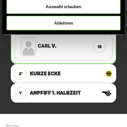
KURZE ECKE
3'
Auswahl erlauben
Ablehnen
TOR 1:0, KURZE ECKE - TOR
2'
Carl
V.
15
KURZE ECKE
2'
ANPFIFF 1. Halbzeit
1'
Partner