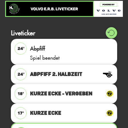
Liveticker
Abpfiff
24'
Spiel beendet
ABPFIFF 2. Halbzeit
24'
KURZE ECKE - VERGEBEN
18'
KURZE ECKE
17'