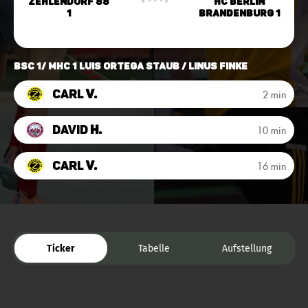
Zehlendorf 88
HC Berlin
1
Brandenburg 1
BSC 1/ MHC 1 Luis Ortega Staub / Linus Finke
Carl
V.
2 min
David
H.
10 min
Carl
V.
16 min
Ticker
Tabelle
Aufstellung