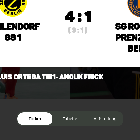
4 : 1
hlendorf
SG Ro
( 3 : 1 )
88 1
Pren
Be
Luis Ortega TiB1- Anouk Frick
Ticker
Tabelle
Aufstellung