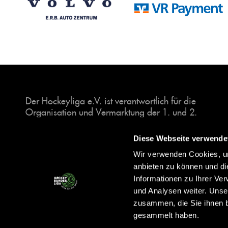
Der Hockeyliga e.V. ist verantwortlich für die
Organisation und Vermarktung der 1. und 2.
Hockey-Bundesligen auf dem Feld und in der
Halle. Insgesamt sind über 60 Vereine unter dem
Diese Webseite verwende
Dach der Hockeyliga organisiert, sowohl im
Wir verwenden Cookies, um
Herren als auch im Damen Bereich.
anbieten zu können und di
Informationen zu Ihrer Ve
und Analysen weiter. Unse
zusammen, die Sie ihnen b
gesammelt haben.