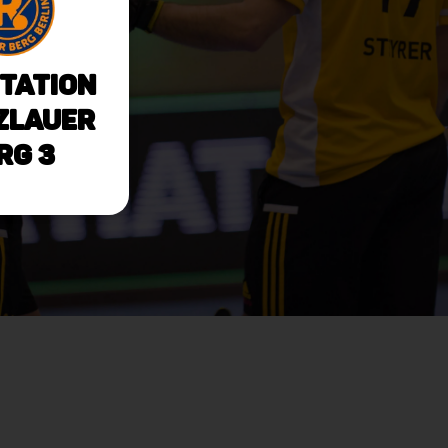
tation
zlauer
rg 3