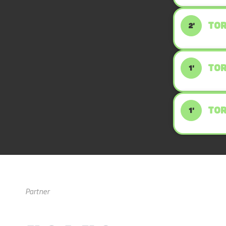
TOR
2'
TOR
1'
TOR
1'
Partner