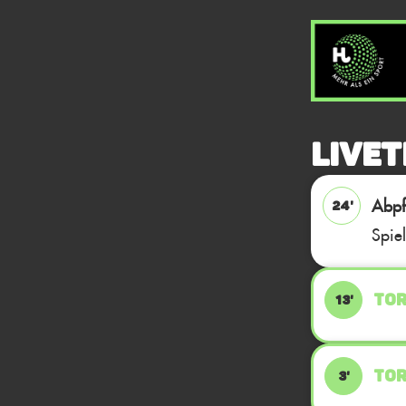
Livet
Abpfi
24'
Spie
TOR
13'
TOR
3'