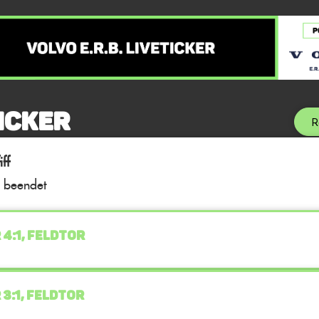
icker
R
ff
l beendet
 4:1, FELDTOR
 3:1, FELDTOR