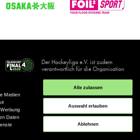
Der Hockeyliga e.V. ist zudem
verantwortlich für die Organisation
und Durchführung der Final4
Events, der deutschen Hockey-
Alle zulassen
Meisterschaften.
le Medien
ir
Auswahl erlauben
, Werbung
ren Daten
IMPRESSUM
DATENSCHUTZERKLÄRUNG
Ablehnen
ienste
© 2026 hockey.de