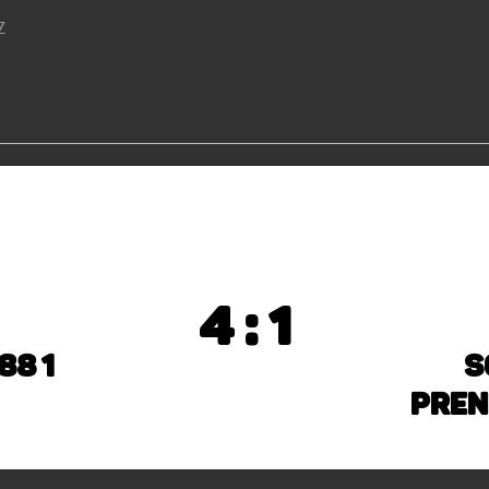
Z
4 : 1
88 1
S
Pren