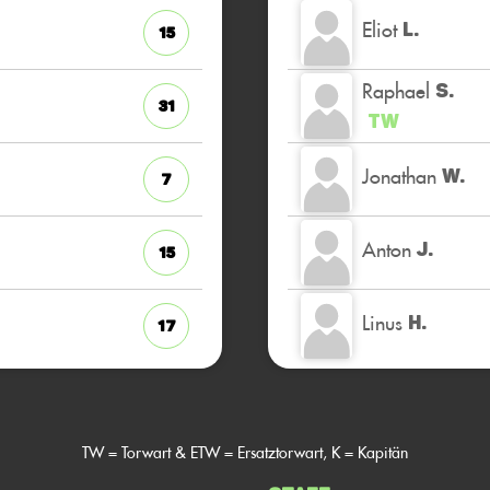
Eliot
L.
15
Raphael
S.
31
TW
Jonathan
W.
7
Anton
J.
15
Linus
H.
17
TW = Torwart & ETW = Ersatztorwart, K = Kapitän