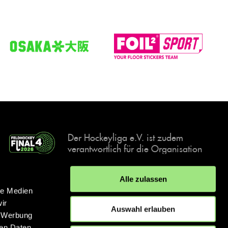
Der Hockeyliga e.V. ist zudem
verantwortlich für die Organisation
und Durchführung der Final4
Events, der deutschen Hockey-
Alle zulassen
Meisterschaften.
le Medien
ir
Auswahl erlauben
, Werbung
ren Daten