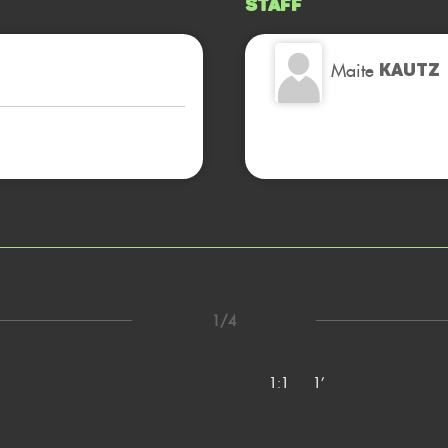
Staff
Maite
KAUTZ
1/4
1:1
1’