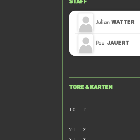
Staff
Julian
WATTER
Paul
JAUERT
Tore & Karten
1:0
1’
2:1
2’
3:1
3’