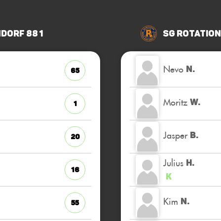
dorf 88 1
SG Rotation
Nevo
N.
65
Moritz
W.
1
Jasper
B.
20
Julius
H.
16
K
Kim
N.
55