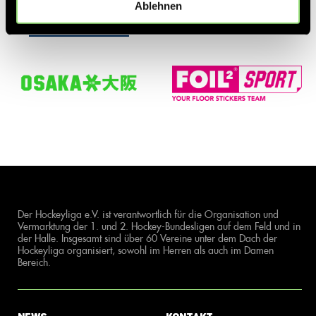
Ablehnen
Der Hockeyliga e.V. ist verantwortlich für die Organisation und
Vermarktung der 1. und 2. Hockey-Bundesligen auf dem Feld und in
der Halle. Insgesamt sind über 60 Vereine unter dem Dach der
Hockeyliga organisiert, sowohl im Herren als auch im Damen
Bereich.