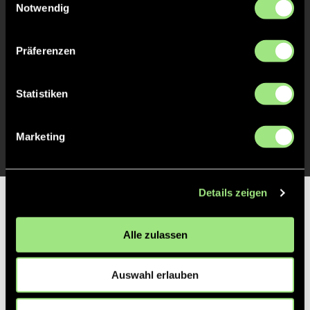
Notwendig
TOR 3:0, FELDTOR
31'
Präferenzen
TOR 2:0, FELDTOR
16'
Statistiken
TOR 1:0, FELDTOR
1'
Marketing
Details zeigen
Partner
Alle zulassen
Auswahl erlauben