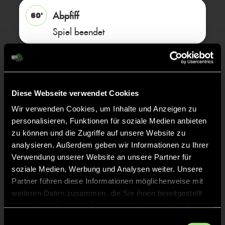
Abpfiff
60'
Spiel beendet
TOR 8:0, FELDTOR
49'
Diese Webseite verwendet Cookies
TOR 7:0, FELDTOR
48'
Wir verwenden Cookies, um Inhalte und Anzeigen zu
personalisieren, Funktionen für soziale Medien anbieten
zu können und die Zugriffe auf unsere Website zu
TOR 6:0, FELDTOR
47'
analysieren. Außerdem geben wir Informationen zu Ihrer
Verwendung unserer Website an unsere Partner für
soziale Medien, Werbung und Analysen weiter. Unsere
TOR 5:0, FELDTOR
46'
Partner führen diese Informationen möglicherweise mit
weiteren Daten zusammen, die Sie ihnen bereitgestellt
haben oder die sie im Rahmen Ihrer Nutzung der Dienste
TOR 4:0, FELDTOR
32'
gesammelt haben.
Einwilligungsauswahl