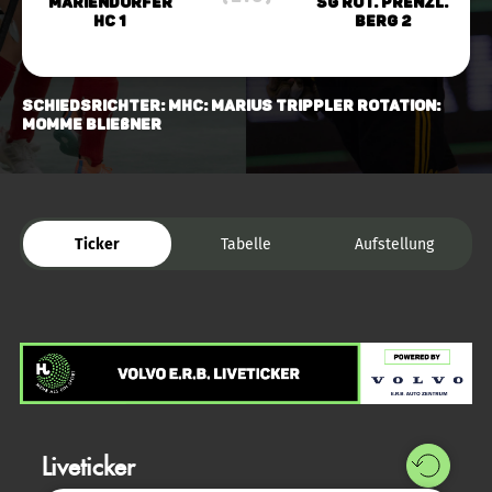
Mariendorfer
SG Rot. Prenzl.
HC 1
Berg 2
Schiedsrichter: MHC: Marius Trippler Rotation:
Momme Bließner
Ticker
Tabelle
Aufstellung
Liveticker