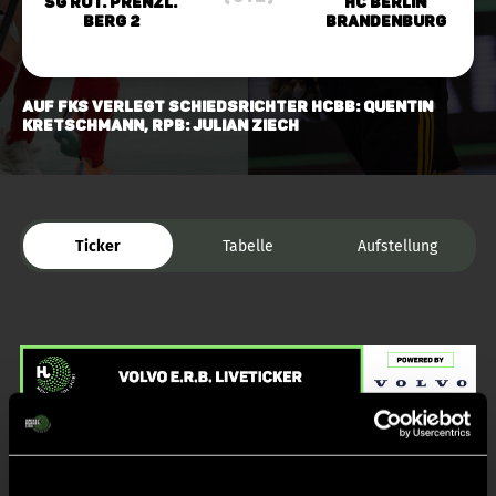
SG Rot. Prenzl.
HC Berlin
Berg 2
Brandenburg
auf FKS verlegt Schiedsrichter HCBB: Quentin
Kretschmann, RPB: Julian Ziech
Ticker
Tabelle
Aufstellung
Liveticker