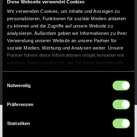
Diese Webseite verwendet Cookies
Abpfiff
60'
Wir verwenden Cookies, um Inhalte und Anzeigen zu
Spiel beendet
personalisieren, Funktionen für soziale Medien anbieten
zu können und die Zugriffe auf unsere Website zu
analysieren. Außerdem geben wir Informationen zu Ihrer
TOR 0:3, FELDTOR
31'
Verwendung unserer Website an unsere Partner für
soziale Medien, Werbung und Analysen weiter. Unsere
Partner führen diese Informationen möglicherweise mit
TOR 0:2, FELDTOR
16'
weiteren Daten zusammen, die Sie ihnen bereitgestellt
haben oder die sie im Rahmen Ihrer Nutzung der Dienste
gesammelt haben.
Einwilligungsauswahl
TOR 0:1, FELDTOR
1'
Notwendig
Präferenzen
Partner
Statistiken