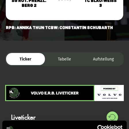
SG Rot. Prenzl.
TC Blau-Weiss
Berg 2
3
RPB: Annika Thun TCBW: Constantin Schubarth
Ticker
Tabelle
Aufstellung
Liveticker