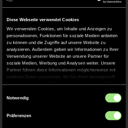
Abpfiff
60'
Spiel beendet
Diese Webseite verwendet Cookies
Wir verwenden Cookies, um Inhalte und Anzeigen zu
TOR 0:5, FELDTOR
32'
personalisieren, Funktionen für soziale Medien anbieten
zu können und die Zugriffe auf unsere Website zu
analysieren. Außerdem geben wir Informationen zu Ihrer
TOR 0:4, FELDTOR
31'
Verwendung unserer Website an unsere Partner für
soziale Medien, Werbung und Analysen weiter. Unsere
Partner führen diese Informationen möglicherweise mit
TOR 0:3, FELDTOR
3'
weiteren Daten zusammen, die Sie ihnen bereitgestellt
haben oder die sie im Rahmen Ihrer Nutzung der Dienste
gesammelt haben.
TOR 0:2, FELDTOR
Einwilligungsauswahl
2'
Notwendig
TOR 0:1, FELDTOR
1'
Präferenzen