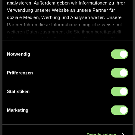
analysieren. Außerdem geben wir Informationen zu Ihrer
Verwendung unserer Website an unsere Partner für
Erich
soziale Medien, Werbung und Analysen weiter. Unsere
F.
29
Partner führen diese Informationen möglicherweise mit
weiteren Daten zusammen, die Sie ihnen bereitgestellt
Kian
K.
haben oder die sie im Rahmen Ihrer Nutzung der Dienste
58
gesammelt haben.
Einwilligungsauswahl
Notwendig
Präferenzen
Staff
Statistiken
Julian
ZIECH
Marketing
TW = Torwart & ETW = Ersatztorwart, K = Kapitän
Details zeigen