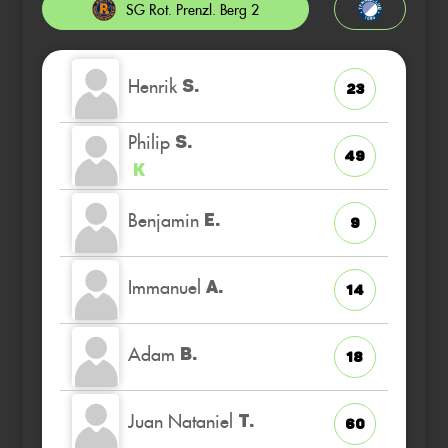
SG Rot. Prenzl. Berg 2
Henrik
S.
23
Philip
S.
49
K
Benjamin
E.
9
Immanuel
A.
14
Adam
B.
18
Juan Nataniel
T.
60