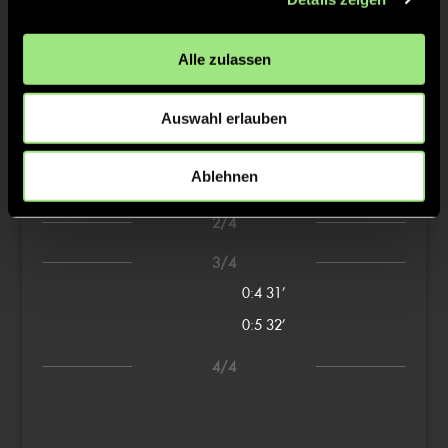
Tore & Karten
Alle zulassen
1/4
0:1
1’
Auswahl erlauben
0:2
2’
Ablehnen
0:3
3’
2/4
3/4
0:4
31’
0:5
32’
4/4