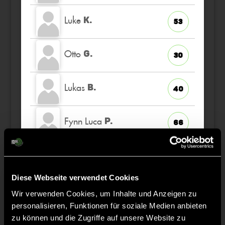
Luke
K.
53
Otto
G.
30
Lukas
B.
40
Fynn Luca
P.
66
Elias
P.
16
TW
Diese Webseite verwendet Cookies
Jonas
B.
34
Wir verwenden Cookies, um Inhalte und Anzeigen zu
personalisieren, Funktionen für soziale Medien anbieten
zu können und die Zugriffe auf unsere Website zu
Theo
S.
13