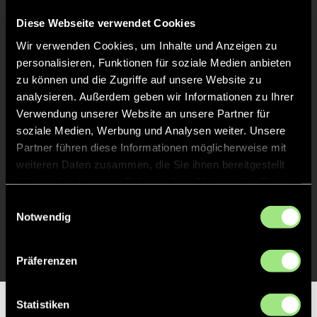
Abpfiff
60'
Diese Webseite verwendet Cookies
Spiel beendet
Wir verwenden Cookies, um Inhalte und Anzeigen zu
personalisieren, Funktionen für soziale Medien anbieten
TOR 2:2, FELDTOR
31'
zu können und die Zugriffe auf unsere Website zu
analysieren. Außerdem geben wir Informationen zu Ihrer
Verwendung unserer Website an unsere Partner für
TOR 2:1, FELDTOR
31'
soziale Medien, Werbung und Analysen weiter. Unsere
Partner führen diese Informationen möglicherweise mit
weiteren Daten zusammen, die Sie ihnen bereitgestellt
TOR 1:1, FELDTOR
16'
haben oder die sie im Rahmen Ihrer Nutzung der Dienste
gesammelt haben.
Einwilligungsauswahl
Notwendig
TOR 0:1, FELDTOR
1'
Präferenzen
Statistiken
Partner