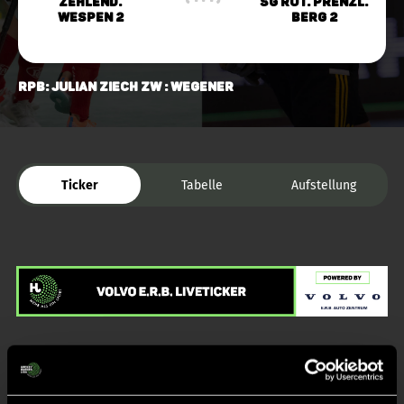
Zehlend.
SG Rot. Prenzl.
Wespen 2
Berg 2
RPB: Julian Ziech ZW : Wegener
Ticker
Tabelle
Aufstellung
Liveticker