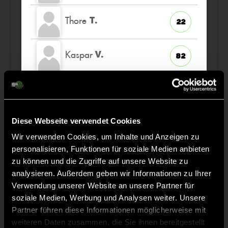
Thore
T.
22
Kaspar
V.
82
Constantin
K.
32
Finn
L.
Diese Webseite verwendet Cookies
7
K
Wir verwenden Cookies, um Inhalte und Anzeigen zu
personalisieren, Funktionen für soziale Medien anbieten
Leopold
H.
84
zu können und die Zugriffe auf unsere Website zu
analysieren. Außerdem geben wir Informationen zu Ihrer
Verwendung unserer Website an unsere Partner für
Emil
S.
83
soziale Medien, Werbung und Analysen weiter. Unsere
Partner führen diese Informationen möglicherweise mit
weiteren Daten zusammen, die Sie ihnen bereitgestellt