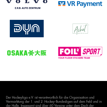
Der Hockeyliga e.V. ist verantwortlich für die Organisation und
Vermarktung der 1. und 2. Hockey-Bundesligen auf dem Feld und in
der Halle. Insgesamt sind über 60 Vereine unter dem Dach der