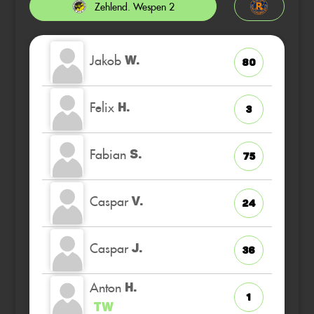
Zehlend. Wespen 2
Jakob
W.
80
Felix
H.
3
Fabian
S.
75
Caspar
V.
24
Caspar
J.
36
Anton
H.
1
TW