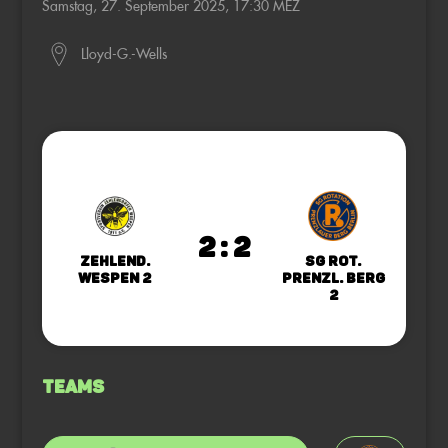
Samstag, 27. September 2025, 17:30 MEZ
Lloyd-G.-Wells
2 : 2
Zehlend.
SG Rot.
Wespen 2
Prenzl. Berg
2
Teams