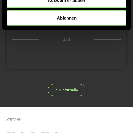
Auswahl erlauben
3/4
2:1
31’
Ablehnen
2:2
31’
4/4
Zur Startseite
Partner