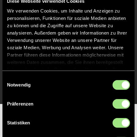
Diese Webseite verwendet Cookies
Abpfiff
60'
Wir verwenden Cookies, um Inhalte und Anzeigen zu
Spiel beendet
personalisieren, Funktionen für soziale Medien anbieten
zu können und die Zugriffe auf unsere Website zu
analysieren. Außerdem geben wir Informationen zu Ihrer
TOR 1:0, FELDTOR
46'
Verwendung unserer Website an unsere Partner für
soziale Medien, Werbung und Analysen weiter. Unsere
Partner führen diese Informationen möglicherweise mit
TOR 0:1, FELDTOR
1'
weiteren Daten zusammen, die Sie ihnen bereitgestellt
haben oder die sie im Rahmen Ihrer Nutzung der Dienste
gesammelt haben.
Einwilligungsauswahl
TOR 1:0, FELDTOR
1'
Notwendig
Präferenzen
Partner
Statistiken