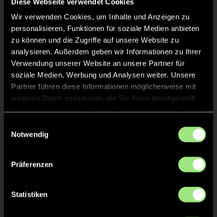
Diese Webseite verwendet Cookies
Wir verwenden Cookies, um Inhalte und Anzeigen zu
Staff
personalisieren, Funktionen für soziale Medien anbieten
zu können und die Zugriffe auf unsere Website zu
analysieren. Außerdem geben wir Informationen zu Ihrer
Linus
STANGE
Verwendung unserer Website an unsere Partner für
soziale Medien, Werbung und Analysen weiter. Unsere
Partner führen diese Informationen möglicherweise mit
weiteren Daten zusammen, die Sie ihnen bereitgestellt
haben oder die sie im Rahmen Ihrer Nutzung der Dienste
TW = Torwart & ETW = Ersatztorwart, K = Kapitän
gesammelt haben.
Einwilligungsauswahl
Notwendig
Tore & Karten
Präferenzen
1/4
1:0
1’
Statistiken
2:0
2’