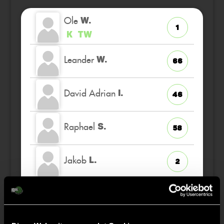
Ole
W.
1
K
TW
Leander
W.
66
David Adrian
I.
46
Raphael
S.
58
Jakob
L.
2
Felix
B.
81