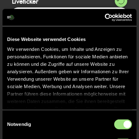
Liveticker
Abpfiff
30'
Spiel beendet
Diese Webseite verwendet Cookies
TOR 6:0, FELDTOR
18'
Wir verwenden Cookies, um Inhalte und Anzeigen zu
personalisieren, Funktionen für soziale Medien anbieten
zu können und die Zugriffe auf unsere Website zu
TOR 5:0, FELDTOR
17'
analysieren. Außerdem geben wir Informationen zu Ihrer
Verwendung unserer Website an unsere Partner für
soziale Medien, Werbung und Analysen weiter. Unsere
TOR 4:0, FELDTOR
16'
Partner führen diese Informationen möglicherweise mit
weiteren Daten zusammen, die Sie ihnen bereitgestellt
haben oder die sie im Rahmen Ihrer Nutzung der Dienste
TOR 3:0, FELDTOR
3'
gesammelt haben.
Einwilligungsauswahl
Notwendig
TOR 2:0, FELDTOR
2'