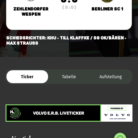
( 3 : 0 )
Zehlendorfer
Berliner SC 1
Wespen
Schiedsrichter: KHU - Till Klaffke / SG OK/Bären -
Max Strauss
Ticker
Tabelle
Aufstellung