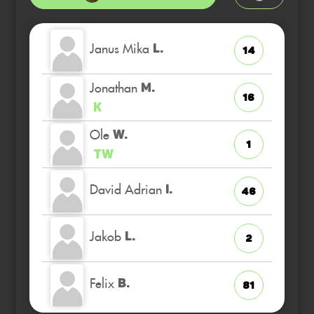
Janus Mika
L.
14
Jonathan
M.
16
K
Ole
W.
1
TW
David Adrian
I.
46
Jakob
L.
2
Felix
B.
81