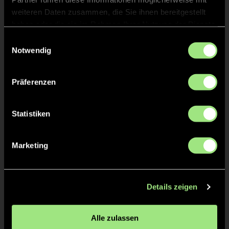
TW = Torwart & ETW = Ersatztorwart, K = Kapitän
weiteren Daten zusammen, die Sie ihnen bereitgestellt
haben oder die sie im Rahmen Ihrer Nutzung der Dienste
gesammelt haben.
Tore & Karten
Einwilligungsauswahl
Notwendig
1/4
1:0
1’
Präferenzen
1:1
1’
1:2
2’
Statistiken
1:3
3’
1:4
4’
Marketing
1:5
5’
1:6
6’
Details zeigen
1:7
7’
2/4
Alle zulassen
1:8
16’