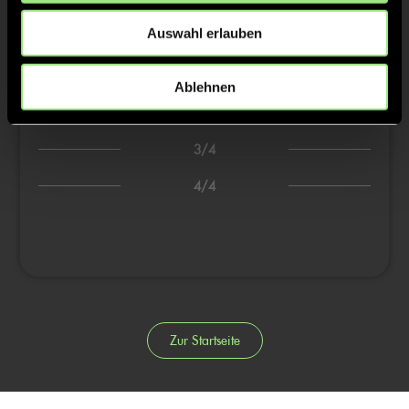
1:9
17’
Auswahl erlauben
1:10
18’
1:11
19’
Ablehnen
1:12
20’
3/4
4/4
Zur Startseite