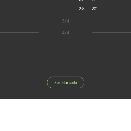
2:8
20’
3/4
4/4
Zur Startseite