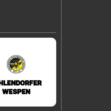
hlendorfer
Wespen