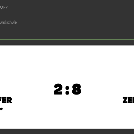
 MEZ
undschule
2 : 8
fer
Ze
*