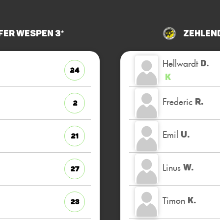
er Wespen 3*
Zehlen
Hellwardt
D.
24
K
Frederic
R.
2
Emil
U.
21
Linus
W.
27
Timon
K.
23