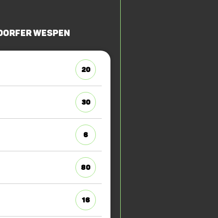
dorfer Wespen
20
30
6
80
16