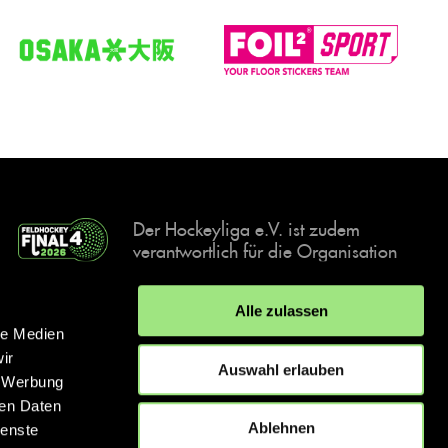
Der Hockeyliga e.V. ist zudem
verantwortlich für die Organisation
und Durchführung der Final4
Events, der deutschen Hockey-
Alle zulassen
Meisterschaften.
le Medien
ir
Auswahl erlauben
, Werbung
ren Daten
IMPRESSUM
DATENSCHUTZERKLÄRUNG
Ablehnen
ienste