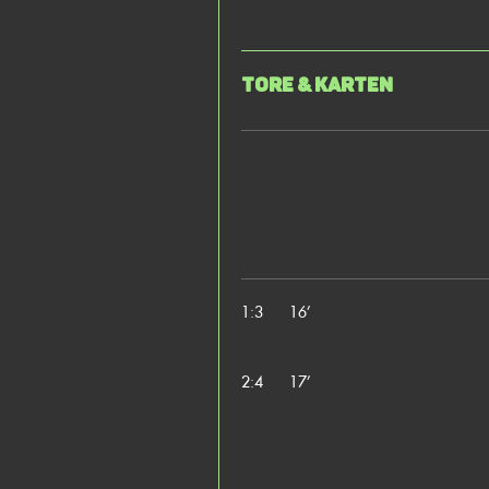
Tore & Karten
1:3
16’
2:4
17’