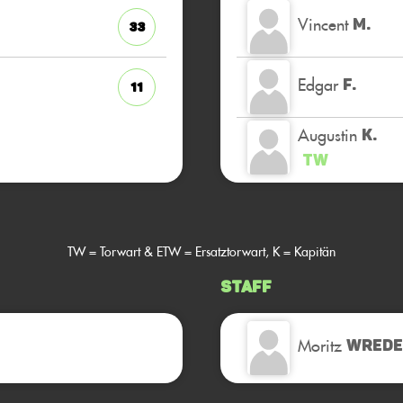
Vincent
M.
33
Edgar
F.
11
Augustin
K.
TW
TW = Torwart & ETW = Ersatztorwart, K = Kapitän
Staff
Moritz
WREDE