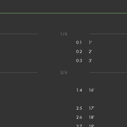
1/4
0:1
1’
0:2
2’
0:3
3’
2/4
1:4
16’
2:5
17’
2:6
18’
2:7
19’