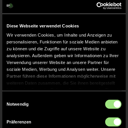
Liveticker
Abpfiff
30'
Spiel beendet
Diese Webseite verwendet Cookies
Wir verwenden Cookies, um Inhalte und Anzeigen zu
personalisieren, Funktionen für soziale Medien anbieten
TOR 1:4, FELDTOR
20'
zu können und die Zugriffe auf unsere Website zu
analysieren. Außerdem geben wir Informationen zu Ihrer
Verwendung unserer Website an unsere Partner für
TOR 1:3, FELDTOR
19'
soziale Medien, Werbung und Analysen weiter. Unsere
Partner führen diese Informationen möglicherweise mit
weiteren Daten zusammen, die Sie ihnen bereitgestellt
TOR 1:2, FELDTOR
18'
haben oder die sie im Rahmen Ihrer Nutzung der Dienste
gesammelt haben.
Einwilligungsauswahl
TOR 1:1, FELDTOR
Notwendig
17'
Präferenzen
TOR 1:0, FELDTOR
16'