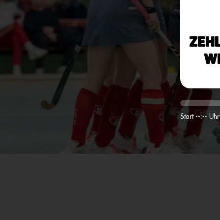
Zeh
W
Start --:-- Uhr