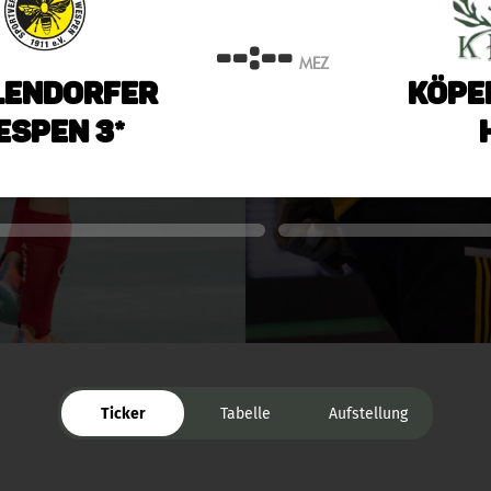
--:--
MEZ
lendorfer
Köpe
espen 3*
Ticker
Tabelle
Aufstellung