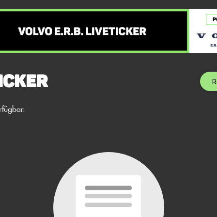
icker
R
rfügbar.