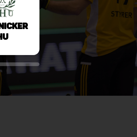
nicker
HU