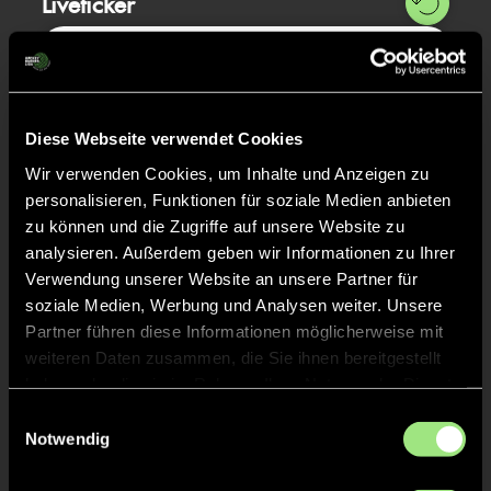
Liveticker
Abpfiff
30'
Spiel beendet
Diese Webseite verwendet Cookies
TOR 3:3, FELDTOR
18'
Wir verwenden Cookies, um Inhalte und Anzeigen zu
personalisieren, Funktionen für soziale Medien anbieten
zu können und die Zugriffe auf unsere Website zu
TOR 3:2, FELDTOR
17'
analysieren. Außerdem geben wir Informationen zu Ihrer
Verwendung unserer Website an unsere Partner für
soziale Medien, Werbung und Analysen weiter. Unsere
TOR 3:1, FELDTOR
17'
Partner führen diese Informationen möglicherweise mit
weiteren Daten zusammen, die Sie ihnen bereitgestellt
haben oder die sie im Rahmen Ihrer Nutzung der Dienste
TOR 2:1, FELDTOR
16'
gesammelt haben.
Einwilligungsauswahl
Notwendig
TOR 2:0, FELDTOR
16'