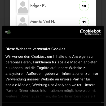
Edgar
F.
19
Moritz Veit
H.
11
Diese Webseite verwendet Cookies
Staff
Wir verwenden Cookies, um Inhalte und Anzeigen zu
personalisieren, Funktionen für soziale Medien anbieten
Leon
ARNOLD
zu können und die Zugriffe auf unsere Website zu
analysieren. Außerdem geben wir Informationen zu Ihrer
Verwendung unserer Website an unsere Partner für
soziale Medien, Werbung und Analysen weiter. Unsere
Partner führen diese Informationen möglicherweise mit
TW = Torwart & ETW = Ersatztorwart, K = Kapitän
weiteren Daten zusammen, die Sie ihnen bereitgestellt
haben oder die sie im Rahmen Ihrer Nutzung der Dienste