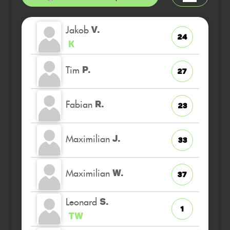
Jakob
V.
24
K
Tim
P.
27
Fabian
R.
23
Maximilian
J.
33
Maximilian
W.
37
Leonard
S.
1
TW